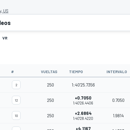
, US
deos
VR
#
VUELTAS
TIEMPO
INTERVALO
250
1:40'25.7356
2
+0.7050
250
0.7050
12
1:40'26.4406
+2.6864
250
1.9814
10
1:40'28.4220
+4.1167