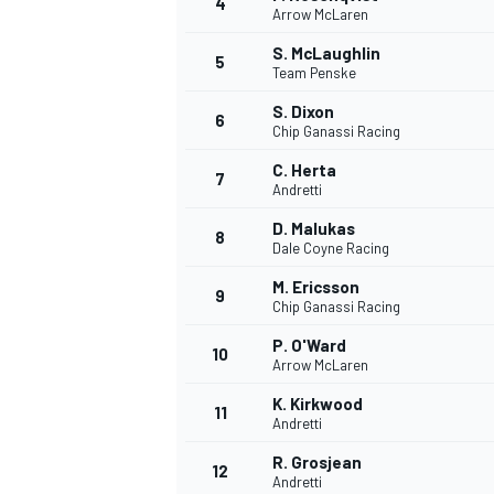
4
Arrow McLaren
S. McLaughlin
5
Team Penske
S. Dixon
6
Chip Ganassi Racing
C. Herta
7
Andretti
D. Malukas
8
Dale Coyne Racing
M. Ericsson
9
Chip Ganassi Racing
P. O'Ward
10
Arrow McLaren
K. Kirkwood
11
Andretti
R. Grosjean
12
Andretti