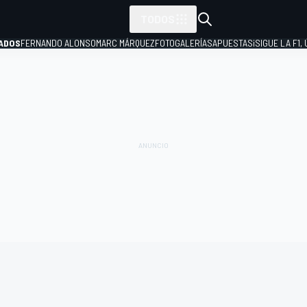
TODOS
ADOS
FERNANDO ALONSO
MARC MÁRQUEZ
FOTOGALERÍAS
APUESTAS
¡SIGUE LA F1,
P