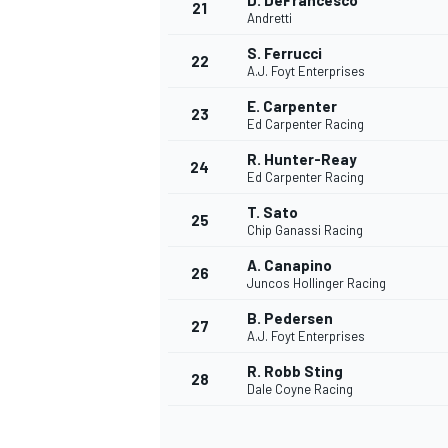
D. DeFrancesco
21
Andretti
S. Ferrucci
22
A.J. Foyt Enterprises
E. Carpenter
23
Ed Carpenter Racing
R. Hunter-Reay
24
Ed Carpenter Racing
T. Sato
25
Chip Ganassi Racing
MÁS CATEGORÍAS
A. Canapino
26
Juncos Hollinger Racing
B. Pedersen
27
A.J. Foyt Enterprises
R. Robb Sting
28
Dale Coyne Racing