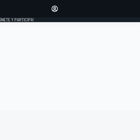
Haz que tu voz se escuche
comentando los artículos
 ÚNETE Y PARTICIPA!
INICIAR SESIÓN
EDICIÓN
ESPAÑA