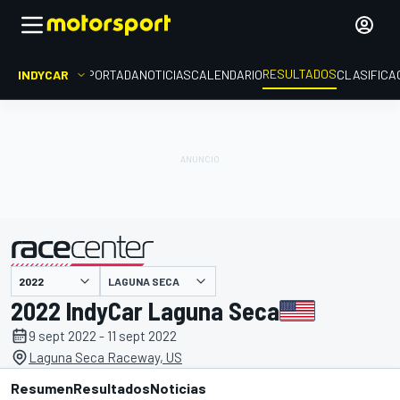
RESULTADOS
INDYCAR
PORTADA
NOTICIAS
CALENDARIO
CLASIFICA
LAGUNA SECA
presentado por
2022 IndyCar Laguna Seca
9 sept 2022 - 11 sept 2022
Laguna Seca Raceway, US
Resumen
Resultados
Noticias