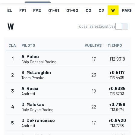
EL
FP1
FP2
Q1-G1
Q1-G2
Q2
Q3
W
PARRI
W
Todas las estadísticas
CLA
PILOTO
VUELTAS
TIEMPO
A. Palou
1
17
1'12.9318
Chip Ganassi Racing
S. McLaughlin
+0.5117
2
23
Team Penske
1'13.4435
A. Rossi
+0.6385
3
19
Andretti
1'13.5703
D. Malukas
+0.7156
4
22
Dale Coyne Racing
1'13.6474
D. DeFrancesco
+0.8420
5
17
Andretti
1'13.7738