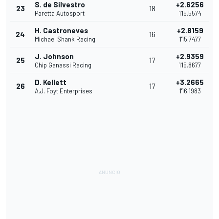
S. de Silvestro
+2.6256
23
18
Paretta Autosport
1'15.5574
H. Castroneves
+2.8159
24
16
Michael Shank Racing
1'15.7477
J. Johnson
+2.9359
25
17
Chip Ganassi Racing
1'15.8677
D. Kellett
+3.2665
26
17
A.J. Foyt Enterprises
1'16.1983