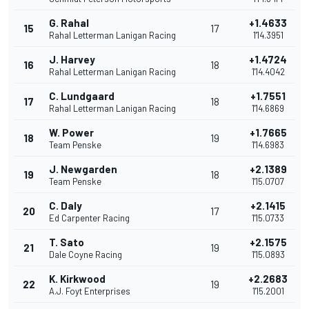
G. Rahal
+1.4633
15
17
Rahal Letterman Lanigan Racing
1'14.3951
J. Harvey
+1.4724
16
18
Rahal Letterman Lanigan Racing
1'14.4042
C. Lundgaard
+1.7551
17
18
Rahal Letterman Lanigan Racing
1'14.6869
W. Power
+1.7665
18
19
Team Penske
1'14.6983
J. Newgarden
+2.1389
19
18
Team Penske
1'15.0707
C. Daly
+2.1415
20
17
Ed Carpenter Racing
1'15.0733
T. Sato
+2.1575
21
19
Dale Coyne Racing
1'15.0893
K. Kirkwood
+2.2683
22
19
A.J. Foyt Enterprises
1'15.2001