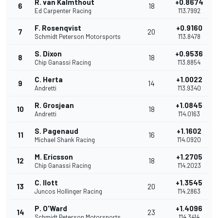
R. van Kalmthout
+0.8674
6
18
Ed Carpenter Racing
1'13.7992
F. Rosenqvist
+0.9160
7
20
Schmidt Peterson Motorsports
1'13.8478
S. Dixon
+0.9536
8
18
Chip Ganassi Racing
1'13.8854
C. Herta
+1.0022
9
14
Andretti
1'13.9340
R. Grosjean
+1.0845
10
18
Andretti
1'14.0163
S. Pagenaud
+1.1602
11
16
Michael Shank Racing
1'14.0920
M. Ericsson
+1.2705
12
18
Chip Ganassi Racing
1'14.2023
C. Ilott
+1.3545
13
20
Juncos Hollinger Racing
1'14.2863
P. O'Ward
+1.4096
14
23
Schmidt Peterson Motorsports
1'14.3414