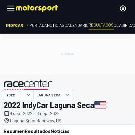
RESULTADOS
INDYCAR
PORTADA
NOTICIAS
CALENDARIO
CLASIFICA
LAGUNA SECA
presentado por
2022 IndyCar Laguna Seca
9 sept 2022 - 11 sept 2022
Laguna Seca Raceway, US
Resumen
Resultados
Noticias