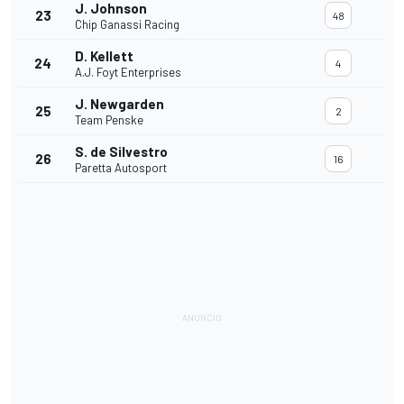
J. Johnson
23
48
Chip Ganassi Racing
D. Kellett
24
4
A.J. Foyt Enterprises
J. Newgarden
25
2
Team Penske
S. de Silvestro
26
16
Paretta Autosport