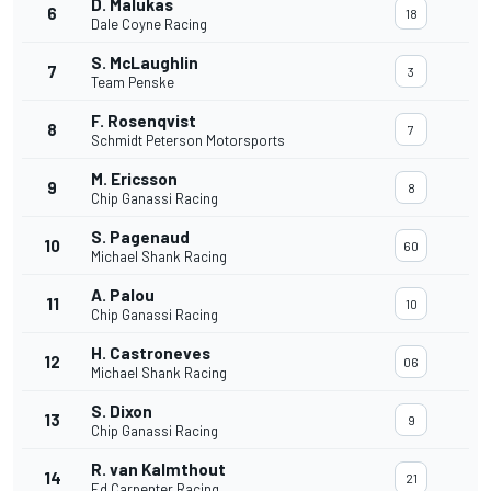
D. Malukas
6
18
Dale Coyne Racing
S. McLaughlin
7
3
Team Penske
F. Rosenqvist
8
7
Schmidt Peterson Motorsports
M. Ericsson
9
8
Chip Ganassi Racing
S. Pagenaud
10
60
Michael Shank Racing
A. Palou
11
10
Chip Ganassi Racing
H. Castroneves
12
06
Michael Shank Racing
S. Dixon
13
9
Chip Ganassi Racing
R. van Kalmthout
14
21
Ed Carpenter Racing