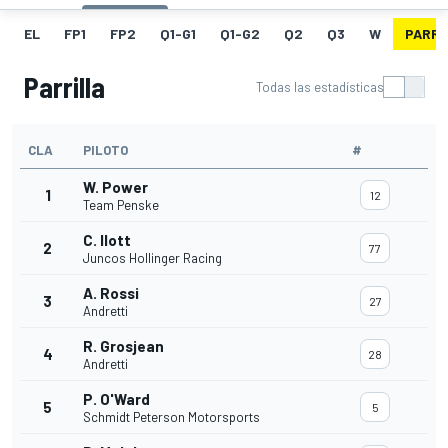
EL
FP1
FP2
Q1-G1
Q1-G2
Q2
Q3
W
PARRI
Parrilla
Todas las estadísticas
CLA
PILOTO
#
W. Power
1
12
Team Penske
C. Ilott
2
77
Juncos Hollinger Racing
A. Rossi
3
27
Andretti
R. Grosjean
4
28
Andretti
P. O'Ward
5
5
Schmidt Peterson Motorsports