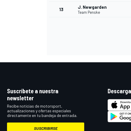
J. Newgarden
13
Team Penske
Suscríbete a nuestra
Descarga
newsletter
Recibe noticias de motorsport,
actualizaciones y ofertas especiales
directamente en tu bandeja de entrada.
SUSCRIBIRSE