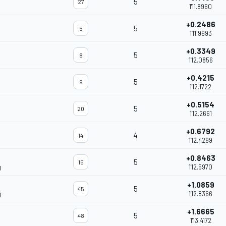
5
27
1'11.8960
+0.2486
5
5
1'11.9993
+0.3349
5
8
1'12.0856
+0.4215
5
9
1'12.1722
+0.5154
5
20
1'12.2661
+0.6792
4
14
1'12.4299
+0.8463
5
15
g
1'12.5970
+1.0859
5
45
g
1'12.8366
+1.6665
5
48
1'13.4172