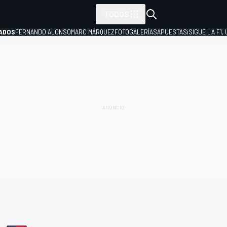
TODOS
ADOS
FERNANDO ALONSO
MARC MÁRQUEZ
FOTOGALERÍAS
APUESTAS
¡SIGUE LA F1,
P