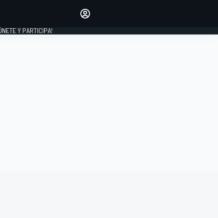
Haz que tu voz se escuche
comentando los artículos
 ÚNETE Y PARTICIPA!
INICIAR SESIÓN
EDICIÓN
ESPAÑA