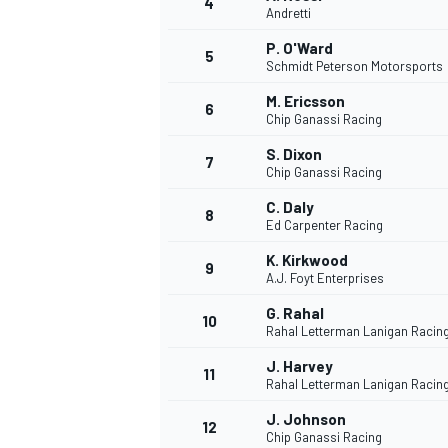
4
Andretti
P. O'Ward
5
Schmidt Peterson Motorsports
M. Ericsson
6
Chip Ganassi Racing
S. Dixon
7
Chip Ganassi Racing
C. Daly
8
Ed Carpenter Racing
K. Kirkwood
9
A.J. Foyt Enterprises
G. Rahal
10
Rahal Letterman Lanigan Racin
J. Harvey
11
Rahal Letterman Lanigan Racin
J. Johnson
12
Chip Ganassi Racing