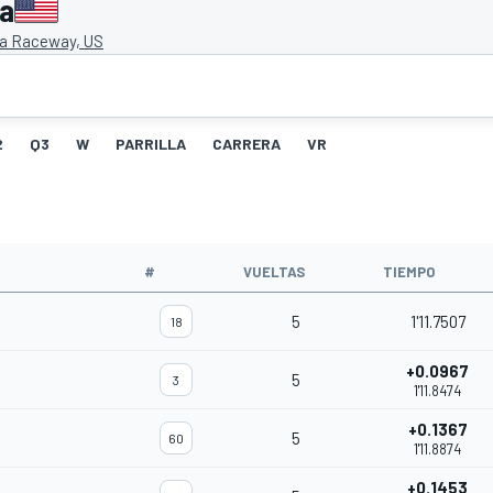
ca
a Raceway, US
2
Q3
W
PARRILLA
CARRERA
VR
#
VUELTAS
TIEMPO
5
1'11.7507
18
+0.0967
5
3
1'11.8474
+0.1367
5
60
1'11.8874
+0.1453