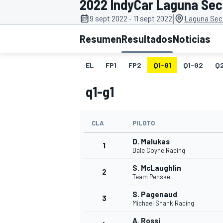
2022 IndyCar Laguna Se
|
9 sept 2022 - 11 sept 2022
Laguna Sec
INDYCAR
WRC
Resumen
Resultados
Noticias
EL
FP1
FP2
Q1-G1
Q1-G2
Q
q1-g1
CLA
PILOTO
D. Malukas
1
Dale Coyne Racing
S. McLaughlin
2
WEC
FÓRMULA E
Team Penske
S. Pagenaud
3
Michael Shank Racing
A. Rossi