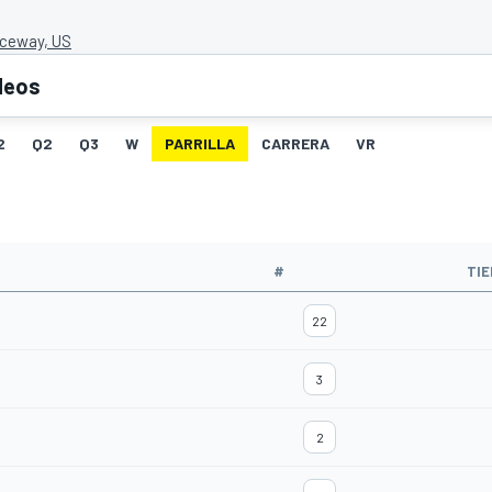
ceway, US
deos
2
Q2
Q3
W
PARRILLA
CARRERA
VR
#
TI
22
3
2