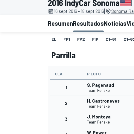
2016 IndyCar Sonoma
|
16 sept 2016 - 18 sept 2016
Sonoma Ra
INDYCAR
WRC
Resumen
Resultados
Noticias
Vi
EL
FP1
FP2
FIP
Q1-G1
Q1-G
Parrilla
CLA
PILOTO
S. Pagenaud
1
Team Penske
H. Castroneves
2
WEC
FÓRMULA E
Team Penske
J. Montoya
3
Team Penske
W. Power