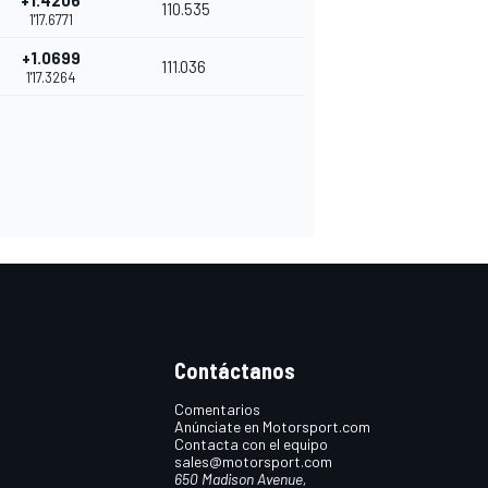
+1.4206
110.535
1'17.6771
+1.0699
111.036
1'17.3264
Contáctanos
Comentarios
Anúnciate en Motorsport.com
Contacta con el equipo
sales@motorsport.com
650 Madison Avenue,