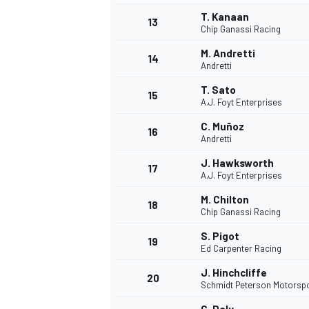
T. Kanaan
13
Chip Ganassi Racing
M. Andretti
14
Andretti
T. Sato
15
A.J. Foyt Enterprises
C. Muñoz
16
Andretti
J. Hawksworth
17
A.J. Foyt Enterprises
M. Chilton
18
Chip Ganassi Racing
S. Pigot
19
Ed Carpenter Racing
J. Hinchcliffe
20
Schmidt Peterson Motorsp