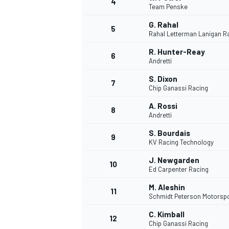
4
Team Penske
G. Rahal
5
Rahal Letterman Lanigan R
R. Hunter-Reay
6
Andretti
S. Dixon
7
Chip Ganassi Racing
A. Rossi
8
Andretti
S. Bourdais
9
KV Racing Technology
J. Newgarden
10
Ed Carpenter Racing
M. Aleshin
11
Schmidt Peterson Motorsp
C. Kimball
12
Chip Ganassi Racing