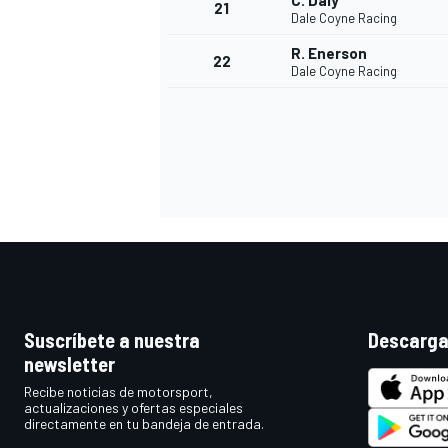
C. Daly
21
Dale Coyne Racing
R. Enerson
22
Dale Coyne Racing
MÁS CATEGORÍAS
Suscríbete a nuestra
Descarga
newsletter
Recibe noticias de motorsport,
actualizaciones y ofertas especiales
directamente en tu bandeja de entrada.