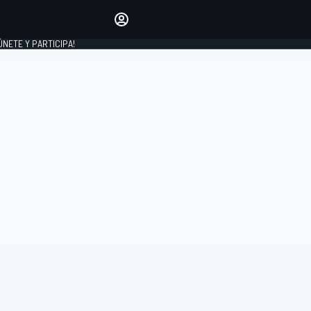
Haz que tu voz se escuche
comentando los artículos
 ÚNETE Y PARTICIPA!
INICIAR SESIÓN
EDICIÓN
ESPAÑA