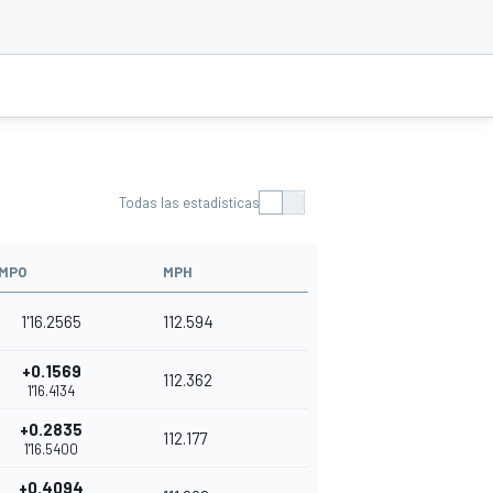
Todas las estadísticas
EMPO
MPH
1'16.2565
112.594
+0.1569
112.362
1'16.4134
+0.2835
112.177
1'16.5400
+0.4094