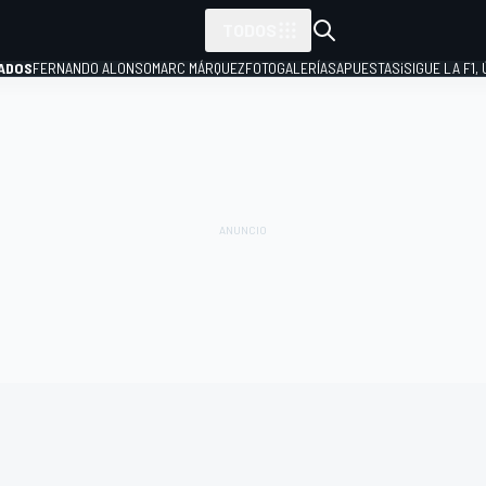
TODOS
ADOS
FERNANDO ALONSO
MARC MÁRQUEZ
FOTOGALERÍAS
APUESTAS
¡SIGUE LA F1,
P