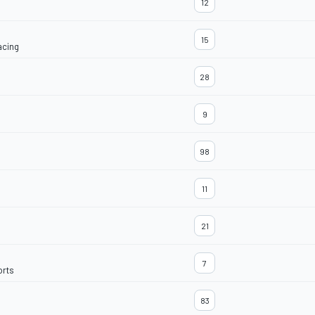
12
15
acing
28
9
98
11
21
7
orts
83