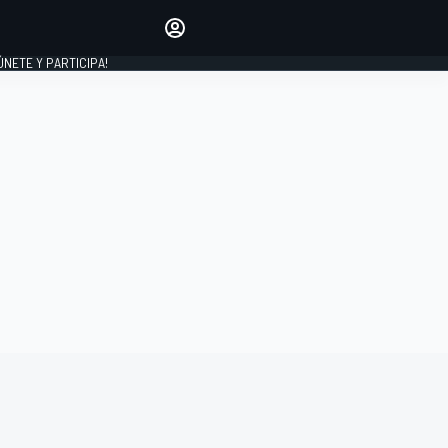
Haz que tu voz se escuche
comentando los artículos
 ÚNETE Y PARTICIPA!
INICIAR SESIÓN
EDICIÓN
ESPAÑA