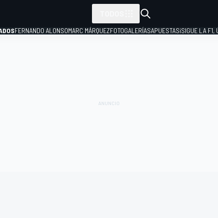
TODOS
ADOS
FERNANDO ALONSO
MARC MÁRQUEZ
FOTOGALERÍAS
APUESTAS
¡SIGUE LA F1,
P