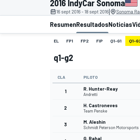
2016 IndyCar Sonoma
|
16 sept 2016 - 18 sept 2016
Sonoma Ra
INDYCAR
WRC
Resumen
Resultados
Noticias
Vi
EL
FP1
FP2
FIP
Q1-G1
Q1-G
q1-g2
CLA
PILOTO
R. Hunter-Reay
1
Andretti
H. Castroneves
2
WEC
FÓRMULA E
Team Penske
M. Aleshin
3
Schmidt Peterson Motorsports
G. Rahal