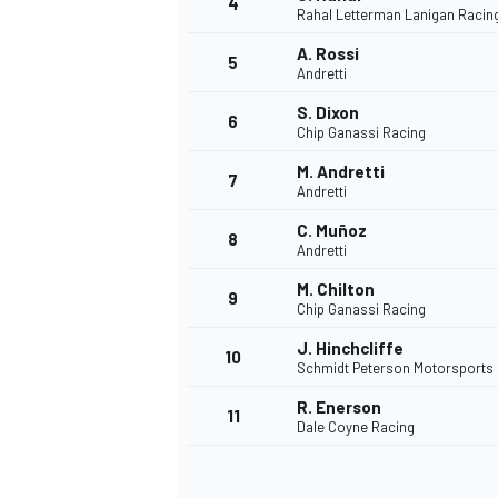
4
Rahal Letterman Lanigan Racin
A. Rossi
5
Andretti
S. Dixon
6
Chip Ganassi Racing
M. Andretti
7
Andretti
C. Muñoz
8
Andretti
M. Chilton
9
Chip Ganassi Racing
J. Hinchcliffe
10
Schmidt Peterson Motorsports
R. Enerson
11
Dale Coyne Racing