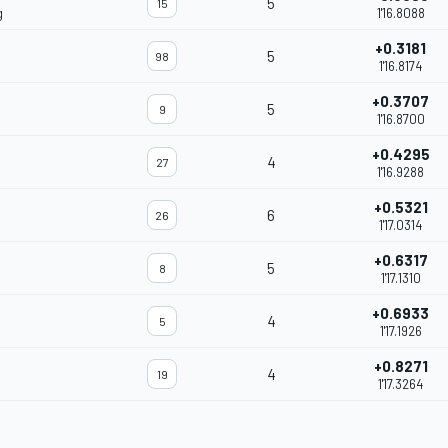
5
15
g
1'16.8088
+0.3181
5
98
1'16.8174
+0.3707
5
9
1'16.8700
+0.4295
4
27
1'16.9288
+0.5321
6
26
1'17.0314
+0.6317
5
8
1'17.1310
+0.6933
4
5
1'17.1926
+0.8271
4
19
1'17.3264