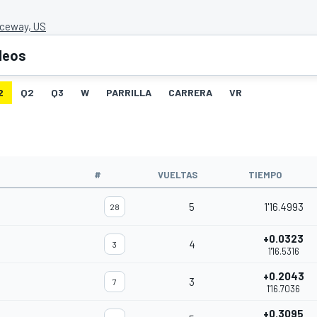
ceway, US
deos
2
Q2
Q3
W
PARRILLA
CARRERA
VR
#
VUELTAS
TIEMPO
5
1'16.4993
28
+0.0323
4
3
1'16.5316
+0.2043
3
7
1'16.7036
+0.3095