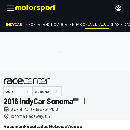
RESULTADOS
INDYCAR
PORTADA
NOTICIAS
CALENDARIO
CLASIFICA
SONOMA
presentado por
2016 IndyCar Sonoma
16 sept 2016 - 18 sept 2016
Sonoma Raceway, US
Resumen
Resultados
Noticias
Videos