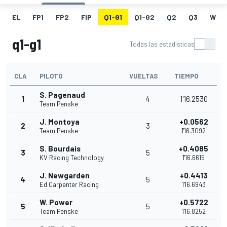
EL
FP1
FP2
FIP
Q1-G1
Q1-G2
Q2
Q3
W
q1-g1
Todas las estadísticas
CLA
PILOTO
VUELTAS
TIEMPO
S. Pagenaud
1
4
1'16.2530
Team Penske
J. Montoya
+0.0562
2
3
Team Penske
1'16.3092
S. Bourdais
+0.4085
3
5
KV Racing Technology
1'16.6615
J. Newgarden
+0.4413
4
5
Ed Carpenter Racing
1'16.6943
W. Power
+0.5722
5
5
Team Penske
1'16.8252