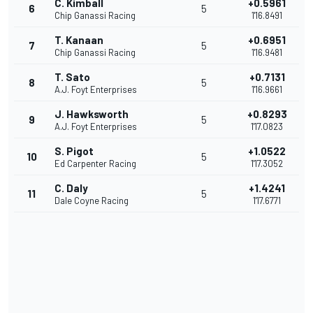
C. Kimball
+0.5961
6
5
Chip Ganassi Racing
1'16.8491
T. Kanaan
+0.6951
7
5
Chip Ganassi Racing
1'16.9481
T. Sato
+0.7131
8
5
A.J. Foyt Enterprises
1'16.9661
J. Hawksworth
+0.8293
9
5
A.J. Foyt Enterprises
1'17.0823
S. Pigot
+1.0522
10
5
Ed Carpenter Racing
1'17.3052
C. Daly
+1.4241
11
5
Dale Coyne Racing
1'17.6771