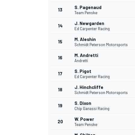
S. Pagenaud
13
Team Penske
J. Newgarden
14
Ed Carpenter Racing
M. Aleshin
15
Schmidt Peterson Motorsports
M. Andretti
16
Andretti
S. Pigot
17
Ed Carpenter Racing
J. Hinchcliffe
18
Schmidt Peterson Motorsports
S. Dixon
19
Chip Ganassi Racing
W. Power
20
Team Penske