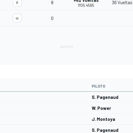
+62 Vueltas
8
36 Vueltas
8
11'05.4585
0
41
PILOTO
S. Pagenaud
W. Power
J. Montoya
S. Pagenaud