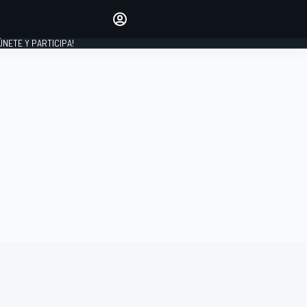
Haz que tu voz se escuche
comentando los artículos
 ÚNETE Y PARTICIPA!
INICIAR SESIÓN
EDICIÓN
ESPAÑA