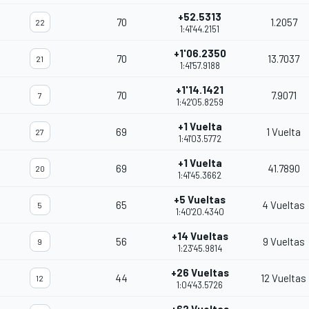
+52.5313
70
1.2057
22
1:41'44.2151
+1'06.2350
70
13.7037
21
1:41'57.9188
+1'14.1421
70
7.9071
7
1:42'05.8259
+1 Vuelta
69
1 Vuelta
27
1:41'03.5772
+1 Vuelta
69
41.7890
20
1:41'45.3662
+5 Vueltas
65
4 Vueltas
5
1:40'20.4340
+14 Vueltas
56
9 Vueltas
9
1:23'45.9814
+26 Vueltas
44
12 Vueltas
12
1:04'43.5726