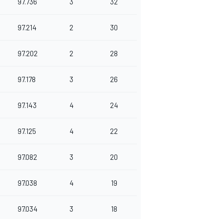
97.736
3
32
97.214
2
30
97.202
2
28
97.178
3
26
97.143
4
24
97.125
4
22
97.082
3
20
97.038
4
19
97.034
3
18