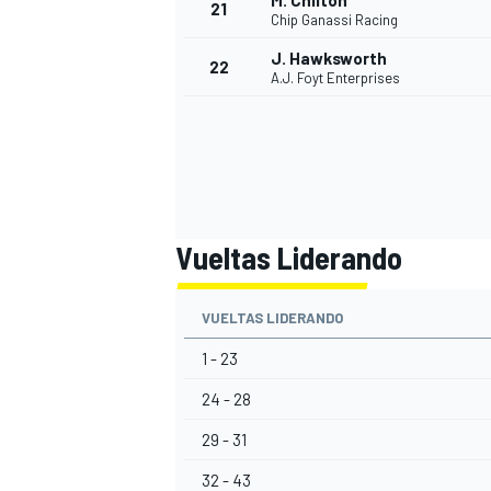
M. Chilton
21
Chip Ganassi Racing
J. Hawksworth
22
A.J. Foyt Enterprises
Vueltas Liderando
MÁS CATEGORÍAS
VUELTAS LIDERANDO
1 - 23
24 - 28
29 - 31
32 - 43