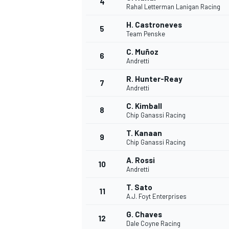
4
Rahal Letterman Lanigan Racing
H. Castroneves
5
Team Penske
C. Muñoz
6
Andretti
R. Hunter-Reay
7
Andretti
C. Kimball
8
Chip Ganassi Racing
T. Kanaan
9
Chip Ganassi Racing
A. Rossi
10
Andretti
T. Sato
11
A.J. Foyt Enterprises
G. Chaves
12
Dale Coyne Racing