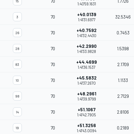
70
1.7726
15
1:40'59.1631
+40.0139
70
32.5346
3
1:41'31.6977
+40.7592
70
0.7453
26
1:41'32.4430
+42.2990
70
1.5398
28
1:41'33.9828
+44.4699
70
2.1709
83
1:41'36.1537
+45.5832
70
1.1133
10
1:41'37.2670
+48.2961
70
2.7129
98
1:41'39.9799
+51.1067
70
2.8106
14
1:41'42.7905
+51.3256
70
0.2189
19
1:41'43.0094