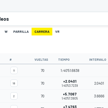
deos
W
PARRILLA
CARRERA
VR
#
VUELTAS
TIEMPO
INTERVALO
70
1:40'51.6838
11
+2.0401
70
2.0401
18
1:40'53.7239
+5.7067
70
3.6666
2
1:40'57.3905
+7.4793