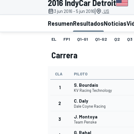
2016 IndyCar Detroit
|
3 jun 2016 - 5 jun 2016
, US
INDYCAR
WRC
Resumen
Resultados
Noticias
Vi
EL
FP1
Q1-G1
Q1-G2
Q2
Q3
Carrera
CLA
PILOTO
S. Bourdais
1
KV Racing Technology
C. Daly
2
WEC
FÓRMULA E
Dale Coyne Racing
J. Montoya
3
Team Penske
G. Rahal