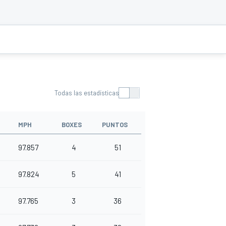
Todas las estadísticas
MPH
BOXES
PUNTOS
97.857
4
51
97.824
5
41
97.765
3
36