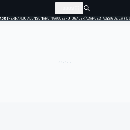
TODOS
ADOS
FERNANDO ALONSO
MARC MÁRQUEZ
FOTOGALERÍAS
APUESTAS
¡SIGUE LA F1,
P