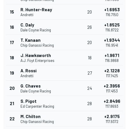
R. Hunter-Reay
+1.6953
15
20
Andretti
1'16.7150
C. Daly
+1.8525
16
26
Dale Coyne Racing
1'16.8722
T. Kanaan
+1.9344
17
20
Chip Ganassi Racing
1'16.9541
J. Hawksworth
+1.9671
18
18
A.J. Foyt Enterprises
1'16.9868
A. Rossi
+2.1228
19
27
Andretti
1'17.1425
G. Chaves
+2.3956
20
24
Dale Coyne Racing
1'17.4153
S. Pigot
+2.8496
21
28
Ed Carpenter Racing
1'17.8693
M. Chilton
+2.9175
22
28
Chip Ganassi Racing
1'17.9372