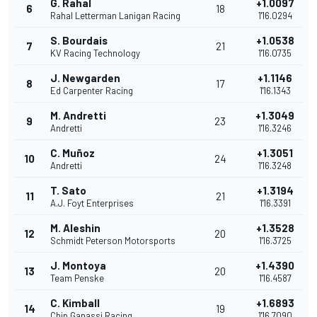
G. Rahal
+1.0097
6
18
Rahal Letterman Lanigan Racing
1'16.0294
S. Bourdais
+1.0538
7
21
KV Racing Technology
1'16.0735
J. Newgarden
+1.1146
8
17
Ed Carpenter Racing
1'16.1343
M. Andretti
+1.3049
9
23
Andretti
1'16.3246
C. Muñoz
+1.3051
10
24
Andretti
1'16.3248
T. Sato
+1.3194
11
21
A.J. Foyt Enterprises
1'16.3391
M. Aleshin
+1.3528
12
20
Schmidt Peterson Motorsports
1'16.3725
J. Montoya
+1.4390
13
20
Team Penske
1'16.4587
C. Kimball
+1.6893
14
19
Chip Ganassi Racing
1'16.7090