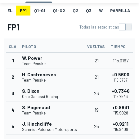
EL
FP1
Q1-G1
Q1-G2
Q2
Q3
W
PARRILLA
FP1
Todas las estadísticas
CLA
PILOTO
VUELTAS
TIEMPO
W. Power
1
21
1'15.0197
Team Penske
H. Castroneves
+0.5600
2
21
Team Penske
1'15.5797
S. Dixon
+0.7346
3
23
Chip Ganassi Racing
1'15.7543
S. Pagenaud
+0.8831
4
19
Team Penske
1'15.9028
J. Hinchcliffe
+0.9211
5
25
Schmidt Peterson Motorsports
1'15.9408