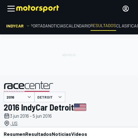
RESULTADOS
INDYCAR
PORTADA
NOTICIAS
CALENDARIO
CLASIFICA
DETROIT
presentado por
2016 IndyCar Detroit
3 jun 2016 - 5 jun 2016
, US
Resumen
Resultados
Noticias
Videos