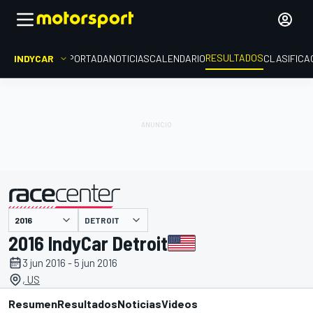
RESULTADOS
INDYCAR
PORTADA
NOTICIAS
CALENDARIO
CLASIFICA
DETROIT
presentado por
2016 IndyCar Detroit
3 jun 2016 - 5 jun 2016
, US
Resumen
Resultados
Noticias
Videos