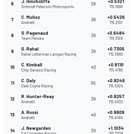
J. Hinchcliffe
+0.5321
6
28
Schmidt Peterson Motorsports
1'15.1996
C. Muñoz
+0.5426
7
38
Andretti
1'15.2101
S. Pagenaud
+0.6484
8
39
Team Penske
1'15.3159
G. Rahal
+0.7305
9
39
Rahal Letterman Lanigan Racing
1'15.3980
C. Kimball
+0.8110
10
40
Chip Ganassi Racing
1'15.4785
C. Daly
+0.9249
11
55
Dale Coyne Racing
1'15.5924
R. Hunter-Reay
+0.9257
12
39
Andretti
1'15.5932
A. Rossi
+0.9809
13
40
Andretti
1'15.6484
J. Newgarden
+1.1034
14
39
Ed Carpenter Racing
1'15.7709