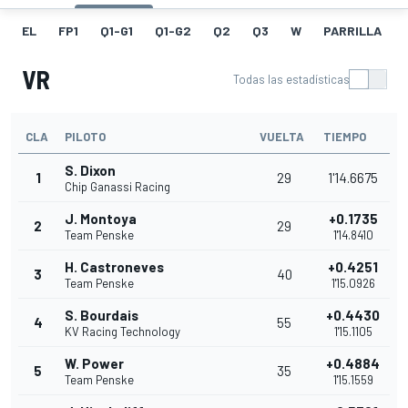
EL
FP1
Q1-G1
Q1-G2
Q2
Q3
W
PARRILLA
VR
Todas las estadísticas
CLA
PILOTO
VUELTA
TIEMPO
S. Dixon
1
29
1'14.6675
Chip Ganassi Racing
J. Montoya
+0.1735
2
29
Team Penske
1'14.8410
H. Castroneves
+0.4251
3
40
Team Penske
1'15.0926
S. Bourdais
+0.4430
4
55
KV Racing Technology
1'15.1105
W. Power
+0.4884
5
35
Team Penske
1'15.1559