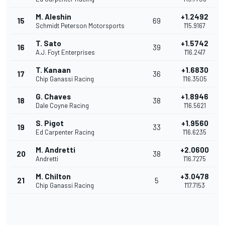
M. Aleshin
+1.2492
15
69
Schmidt Peterson Motorsports
1'15.9167
T. Sato
+1.5742
16
39
A.J. Foyt Enterprises
1'16.2417
T. Kanaan
+1.6830
17
36
Chip Ganassi Racing
1'16.3505
G. Chaves
+1.8946
18
38
Dale Coyne Racing
1'16.5621
S. Pigot
+1.9560
19
33
Ed Carpenter Racing
1'16.6235
M. Andretti
+2.0600
20
38
Andretti
1'16.7275
M. Chilton
+3.0478
21
5
Chip Ganassi Racing
1'17.7153