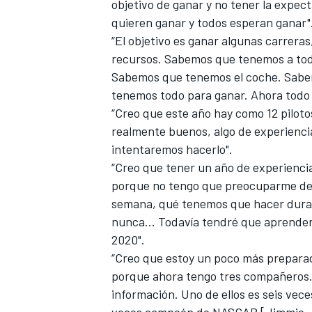
objetivo de ganar y no tener la expec
quieren ganar y todos esperan ganar"
“El objetivo es ganar algunas carrer
recursos. Sabemos que tenemos a todos
Sabemos que tenemos el coche. Sabe
tenemos todo para ganar. Ahora todo
“Creo que este año hay como 12 pilot
realmente buenos, algo de experiencia
intentaremos hacerlo".
“Creo que tener un año de experienc
MÁS CATEGORÍAS
porque no tengo que preocuparme de l
semana, qué tenemos que hacer duran
nunca... Todavía tendré que aprende
2020".
“Creo que estoy un poco más prepara
porque ahora tengo tres compañeros. 
información. Uno de ellos es seis ve
veces campeón de
NASCAR
[Jimmie J