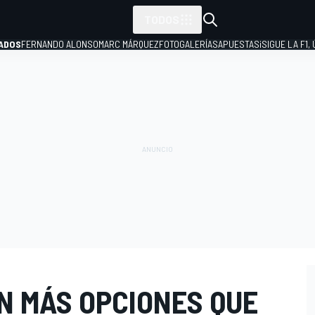
TODOS
ADOS
FERNANDO ALONSO
MARC MÁRQUEZ
FOTOGALERÍAS
APUESTAS
¡SIGUE LA F1,
P
N MÁS OPCIONES QUE