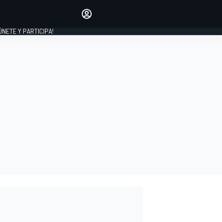
Haz que tu voz se escuche
comentando los artículos
 ÚNETE Y PARTICIPA!
INICIAR SESIÓN
EDICIÓN
ESPAÑA