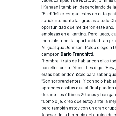
[Kanaan] también, dependiendo de la 
“Es difícil creer que estoy en esta po
suficientemente las gracias a todo Ch
oportunidad que me dieron este año.
empiezas en el karting. Pero luego, c
increíble tener la oportunidad tan pro
Al igual que Johnson, Palou elogió a
D
campeón
Dario Franchitti
.
“Hombre, trato de hablar con ellos tod
con ellos por teléfono. Les digo: 'He
estás bebiendo? '¡Solo para saber qu
"Son sorprendentes. Y con solo hablar 
aprendes cositas que al final pueden 
durante los últimos 20 años y han ga
“Como dije, creo que estoy ante la me
pero también estoy con un gran grupo 
A pesar de la herencia del equipo de 