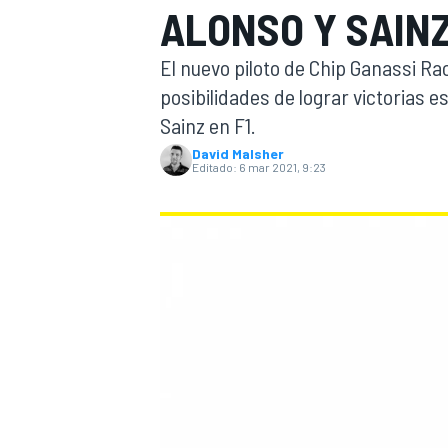
ALONSO Y SAIN
INDYCAR
WRC
El nuevo piloto de Chip Ganassi Ra
posibilidades de lograr victorias 
Sainz en F1.
David Malsher
Editado:
6 mar 2021, 9:23
WEC
FÓRMULA E