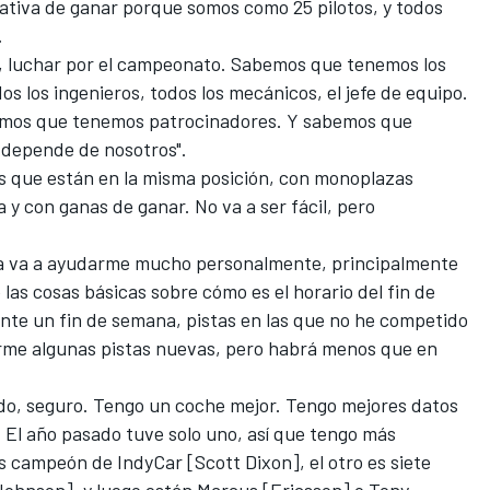
tativa de ganar porque somos como 25 pilotos, y todos
.
as, luchar por el campeonato. Sabemos que tenemos los
 los ingenieros, todos los mecánicos, el jefe de equipo.
mos que tenemos patrocinadores. Y sabemos que
 depende de nosotros".
os que están en la misma posición, con monoplazas
 y con ganas de ganar. No va a ser fácil, pero
ia va a ayudarme mucho personalmente, principalmente
as cosas básicas sobre cómo es el horario del fin de
te un fin de semana, pistas en las que no he competido
rme algunas pistas nuevas, pero habrá menos que en
do, seguro. Tengo un coche mejor. Tengo mejores datos
El año pasado tuve solo uno, así que tengo más
ces campeón de
IndyCar
[Scott Dixon], el otro es siete
ohnson], y luego están Marcus [Ericsson] o Tony