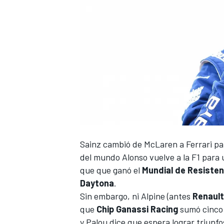
Sainz cambió de McLaren a Ferrari
par
del mundo
Alonso vuelve a la F1
para u
que que ganó el
Mundial de Resisten
Daytona
.
Sin embargo, ni
Alpine
(antes
Renault
que
Chip Ganassi Racing
sumó cinco 
y Palou dice que espera lograr triun