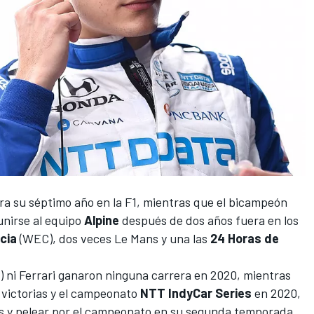
a su séptimo año en la F1, mientras que el bicampeón
nirse al equipo
Alpine
después de dos años fuera en los
cia
(
WEC
), dos veces
Le Mans
y una las
24 Horas de
) ni
Ferrari
ganaron ninguna carrera en 2020, mientras
victorias y el campeonato
NTT IndyCar Series
en 2020,
fos y pelear por el campeonato en su segunda temporada