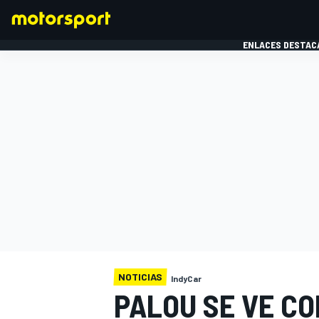
ENLACES DESTAC
FÓRMULA 1
MOTOG
NOTICIAS
IndyCar
PALOU SE VE CO