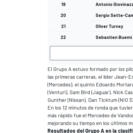
19
Antonio Giovinazz
20
Sergio Sette-Ca
21
Oliver Turvey
22
Sebastien Buemi
El Grupo A estuvo formado por los pil
las primeras carreras, el líder
Jean-Er
(
Mercedes
), el quinto
Edoardo Mortar
(Venturi),
Sam Bird
(Jaguar),
Nick Cas
Gunther
(Nissan),
Dan Ticktum
(NIO 3
En los 12 minutos de ronda que tuvier
más rápido fue el Mercedes de Vandoo
mejorando su tiempo en los últimos mi
Resultados del Grupo A en la clasi