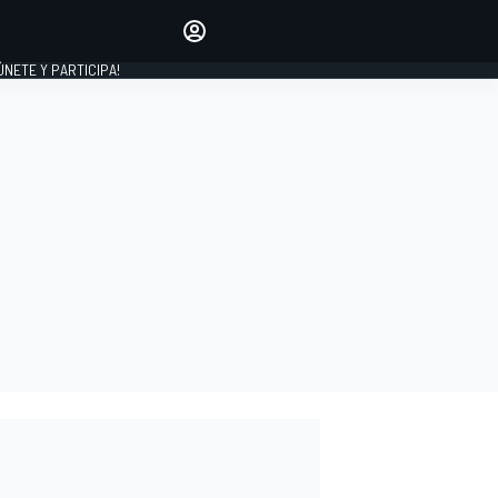
Haz que tu voz se escuche
comentando los artículos
 ÚNETE Y PARTICIPA!
INICIAR SESIÓN
EDICIÓN
ESPAÑA