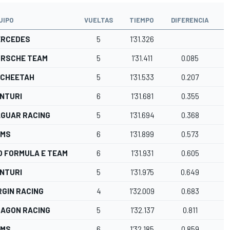
UIPO
VUELTAS
TIEMPO
DIFERENCIA
I
ERCEDES
5
1'31.326
RSCHE TEAM
5
1'31.411
0.085
ECHEETAH
5
1'31.533
0.207
NTURI
6
1'31.681
0.355
GUAR RACING
5
1'31.694
0.368
AMS
6
1'31.899
0.573
O FORMULA E TEAM
6
1'31.931
0.605
NTURI
5
1'31.975
0.649
RGIN RACING
4
1'32.009
0.683
AGON RACING
5
1'32.137
0.811
AMS
6
1'32.185
0.859