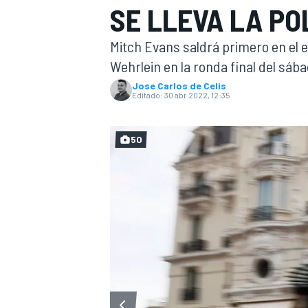
SE LLEVA LA PO
INDYCAR
WRC
Mitch Evans saldrá primero en el 
Wehrlein en la ronda final del sábad
Jose Carlos de Celis
Editado:
30 abr 2022, 12:35
50
WEC
FÓRMULA E