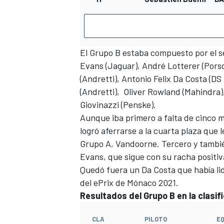
El Grupo B estaba compuesto por el s
Evans
(Jaguar),
André Lotterer
(Pors
(Andretti),
Antonio Felix Da Costa
(DS
(Andretti),
Oliver Rowland
(Mahindra)
Giovinazzi
(Penske).
Aunque iba primero a falta de cinco mi
logró aferrarse a la cuarta plaza que l
Grupo A, Vandoorne. Tercero y tambié
Evans, que sigue con su racha positiv
Quedó fuera un
Da Costa que había li
del ePrix de Mónaco 2021
.
Resultados del Grupo B en la clasi
CLA
PILOTO
EQ