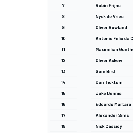
7
Robin Frijns
8
Nyck de Vries
9
Oliver Rowland
10
Antonio Felix da 
11
Maximilian Gunth
12
Oliver Askew
13
Sam Bird
MÁS CATEGORÍAS
14
Dan Ticktum
15
Jake Dennis
16
Edoardo Mortara
17
Alexander Sims
18
Nick Cassidy