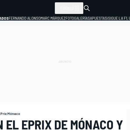
TODOS
ADOS
FERNANDO ALONSO
MARC MÁRQUEZ
FOTOGALERÍAS
APUESTAS
¡SIGUE LA F1,
P
ePrix Mónaco
 EL EPRIX DE MÓNACO Y