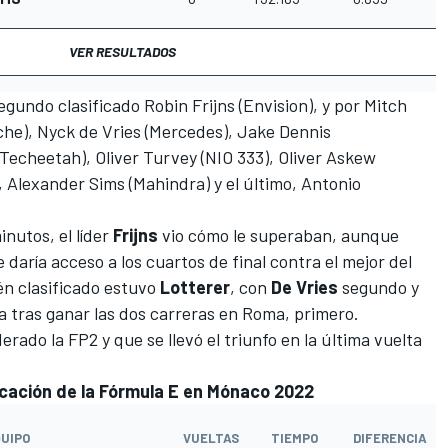
VER RESULTADOS
egundo clasificado
Robin Frijns
(Envision), y por
Mitch
che),
Nyck de Vries
(Mercedes),
Jake Dennis
 Techeetah),
Oliver Turvey
(NIO 333),
Oliver Askew
,
Alexander Sims
(Mahindra) y el último,
Antonio
nutos, el líder
Frijns
vio cómo le superaban, aunque
e daría acceso a los cuartos de final contra el mejor del
n clasificado estuvo
Lotterer
, con
De Vries
segundo y
a tras ganar las dos carreras en Roma
, primero.
derado la FP2
y que se llevó
el triunfo en la última vuelta
ficación de la Fórmula E en Mónaco 2022
UIPO
VUELTAS
TIEMPO
DIFERENCIA