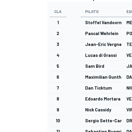
CLA
PILOTO
EQ
1
Stoffel Vandoorne
M
2
Pascal Wehrlein
PO
3
Jean-Eric Vergne
T
4
Lucas di Grassi
VE
5
Sam Bird
JA
6
Maximilian Gunther
D
7
Dan Ticktum
NI
8
Edoardo Mortara
VE
9
Nick Cassidy
VI
10
Sergio Sette-Camara
DR
11
Sebastien Buemi
D