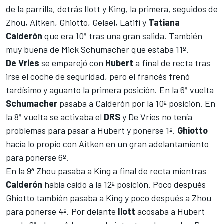
de la parrilla, detrás Ilott y King, la primera, seguidos de
Zhou, Aitken, Ghiotto, Gelael, Latifi y
Tatiana
Calderón
que era 10ª tras una gran salida. También
muy buena de Mick Schumacher que estaba 11º.
De Vries
se emparejó con
Hubert
a final de recta tras
irse el coche de seguridad, pero el francés frenó
tardísimo y aguanto la primera posición. En la 6ª vuelta
Schumacher
pasaba a Calderón por la 10ª posición. En
la 8ª vuelta se activaba el
DRS
y De Vries no tenía
problemas para pasar a Hubert y ponerse 1º.
Ghiotto
hacía lo propio con Aitken en un gran adelantamiento
para ponerse 6º.
En la 9ª Zhou pasaba a King a final de recta mientras
Calderón
había caído a la 12ª posición. Poco después
Ghiotto también pasaba a King y poco después a Zhou
para ponerse 4º. Por delante
Ilott
acosaba a Hubert