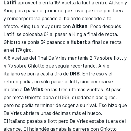
Latifi
aprovechó en la 15ª vuelta la lucha entre Aitken y
King para pasar al primero que tuvo que irse por fuera
y reincorporarse pasado el bolardo colocado a tal
efecto. King fue muy duro con
Aitken
. Poco después
Latifi se colocaba 6º al pasar a King a final de recta.
Ghiotto se ponía 3º pasando a
Hubert
a final de recta
en el 17º giro.
A 6 vueltas del final De Vries mantenía 2,7s sobre Ilott y
4,7s sobre Ghiotto que seguía recortando, A 4 el
italiano se ponía casi a tiro de
DRS
. Entre eso y el
rebufo podía, no sólo pasar a Ilott, sino acercarse
mucho a
De Vries
en las tres últimas vueltas. Al paso
por meta Ghiotto abría el DRS, quedaban dos giros,
pero no podía terminar de coger a su rival. Eso hizo que
De Vries abriera unas décimas más el hueco.
El italiano pasaba a Ilott pero De Vries estaba fuera del
alcance. El holandés ganaba la carrera con Ghiotto