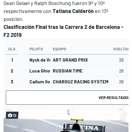
Sean Gelael y Ralph Boschung fueron 9º y 10º
respectivamente con
Tatiana Calderón
en 13º
posición.
Clasificación Final tras la Carrera 2 de Barcelona -
F2 2019
CLA
PILOTO
EQUIPO
VUELTAS
1
Nyck de Vries
ART GRAND PRIX
26
2
Luca Ghiotto
RUSSIAN TIME
26
3
Callum Ilott
CHAROUZ RACING SYSTEM
26
VER RESULTADOS
12