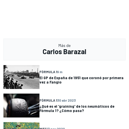
Más de
Carlos Barazal
FÓRMULA 1
9 m
El GP de España de 1951 que coronó por primera
vez a Fangio
FÓRMULA 1
30 abr 2023
¿Qué es el 'graining' de los neumáticos de
Fórmula 1? ¿Cómo pasa?
WEC
17 nov 2020