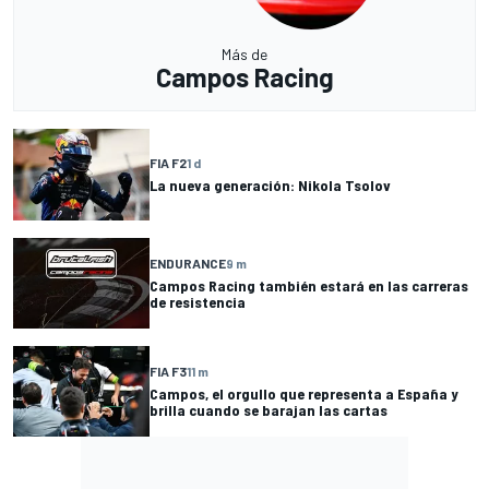
Más de
Campos Racing
FIA F2
1 d
La nueva generación: Nikola Tsolov
ENDURANCE
9 m
Campos Racing también estará en las carreras
de resistencia
FIA F3
11 m
Campos, el orgullo que representa a España y
brilla cuando se barajan las cartas