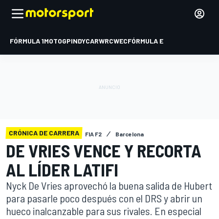
FÓRMULA 1
MOTOGP
INDYCAR
WRC
WEC
FÓRMULA E
CRÓNICA DE CARRERA
FIA F2
Barcelona
DE VRIES VENCE Y RECORTA
AL LÍDER LATIFI
Nyck De Vries aprovechó la buena salida de Hubert
para pasarle poco después con el DRS y abrir un
hueco inalcanzable para sus rivales. En especial