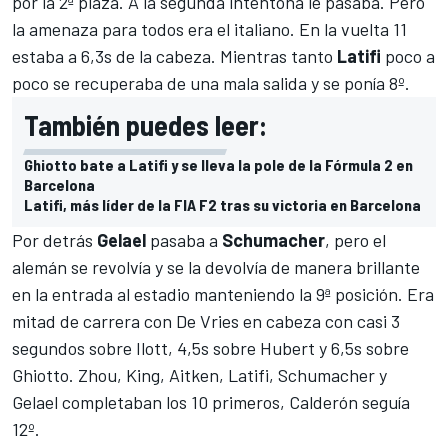
por la 2ª plaza. A la segunda intentona le pasaba. Pero
la amenaza para todos era el italiano. En la vuelta 11
estaba a 6,3s de la cabeza. Mientras tanto
Latifi
poco a
poco se recuperaba de una mala salida y se ponía 8º.
También puedes leer:
Ghiotto bate a Latifi y se lleva la pole de la Fórmula 2 en
Barcelona
Latifi, más líder de la FIA F2 tras su victoria en Barcelona
Por detrás
Gelael
pasaba a
Schumacher
, pero el
alemán se revolvía y se la devolvía de manera brillante
en la entrada al estadio manteniendo la 9ª posición. Era
mitad de carrera con De Vries en cabeza con casi 3
segundos sobre Ilott, 4,5s sobre Hubert y 6,5s sobre
Ghiotto. Zhou, King, Aitken, Latifi, Schumacher y
Gelael completaban los 10 primeros, Calderón seguía
12º.