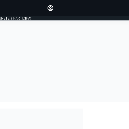
Haz que tu voz se escuche
comentando los artículos
 ÚNETE Y PARTICIPA!
INICIAR SESIÓN
EDICIÓN
ESPAÑA