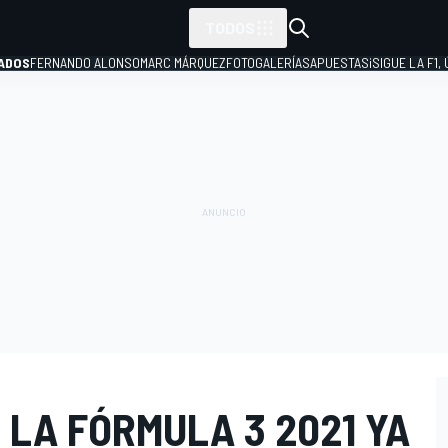
TODOS
ADOS
FERNANDO ALONSO
MARC MÁRQUEZ
FOTOGALERÍAS
APUESTAS
¡SIGUE LA F1,
P
 LA FÓRMULA 3 2021 YA