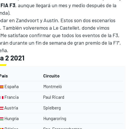
a
FIA F3
, aunque llegará un mes y medio después de la
nda).
odar en Zandvoort y Austin. Estos son dos escenarios
. También volveremos a Le Castellet, donde vimos
 Me satisface confirmar que todos los eventos de la F3,
rán durante un fin de semana de gran premio de la F1",
eña.
a 2 2021
País
Circuito
España
Montmeló
Francia
Paul Ricard
Austria
Spielberg
Hungría
Hungaroring
Bélgica
Spa-Francorchamps