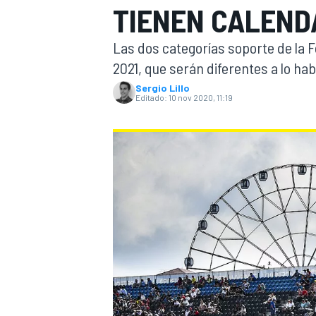
TIENEN CALEND
INDYCAR
WRC
Las dos categorías soporte de la 
2021, que serán diferentes a lo habi
Sergio Lillo
Editado:
10 nov 2020, 11:19
WEC
FÓRMULA E