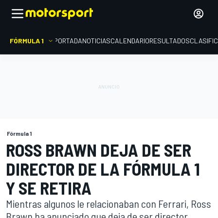
FÓRMULA 1
PORTADA
NOTICIAS
CALENDARIO
RESULTADOS
CLASIFI
Fórmula 1
ROSS BRAWN DEJA DE SER
DIRECTOR DE LA FÓRMULA 1
Y SE RETIRA
Mientras algunos le relacionaban con Ferrari, Ross
Brawn ha anunciado que deja de ser director