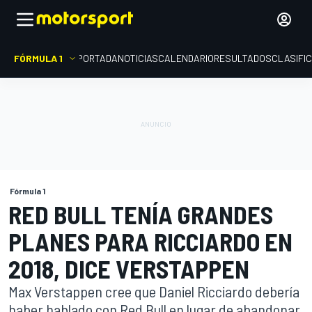
FÓRMULA 1
PORTADA
NOTICIAS
CALENDARIO
RESULTADOS
CLASIFI
Fórmula 1
RED BULL TENÍA GRANDES
PLANES PARA RICCIARDO EN
2018, DICE VERSTAPPEN
Max Verstappen cree que Daniel Ricciardo debería
haber hablado con Red Bull en lugar de abandonar