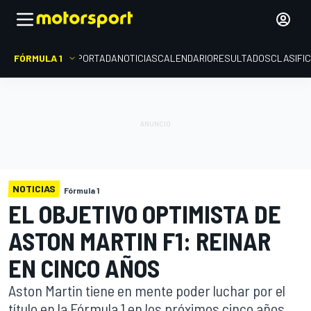
FÓRMULA 1
PORTADA
NOTICIAS
CALENDARIO
RESULTADOS
CLASIFI
NOTICIAS
Fórmula 1
EL OBJETIVO OPTIMISTA DE
ASTON MARTIN F1: REINAR
EN CINCO AÑOS
Aston Martin tiene en mente poder luchar por el
título en la Fórmula 1 en los próximos cinco años,