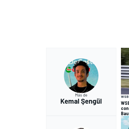
Más de
WSB
Kemal Şengül
WSB
con 
Bau