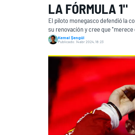
LA FÓRMULA 1"
INDYCAR
WRC
El piloto monegasco defendió la co
su renovación y cree que "merece es
Kemal Şengül
Publicado:
14 abr 2024, 18:23
WEC
FÓRMULA E