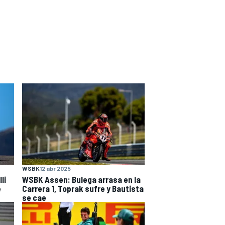
WSBK
12 abr 2025
li
WSBK Assen: Bulega arrasa en la
e
Carrera 1, Toprak sufre y Bautista
se cae