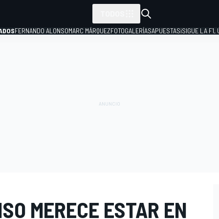
TODOS
ADOS
FERNANDO ALONSO
MARC MÁRQUEZ
FOTOGALERÍAS
APUESTAS
¡SIGUE LA F1,
P
NSO MERECE ESTAR EN