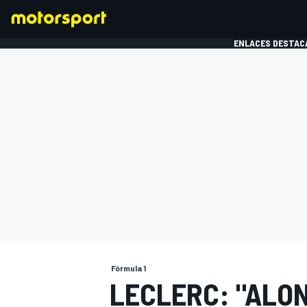
ENLACES DESTAC
FÓRMULA 1
MOTOG
Fórmula 1
LECLERC: "ALO