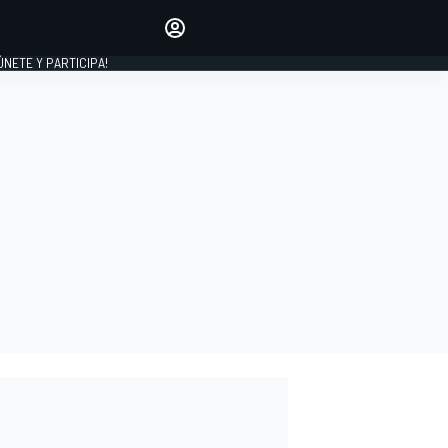
Haz que tu voz se escuche
comentando los artículos
 ÚNETE Y PARTICIPA!
INICIAR SESIÓN
EDICIÓN
ESPAÑA