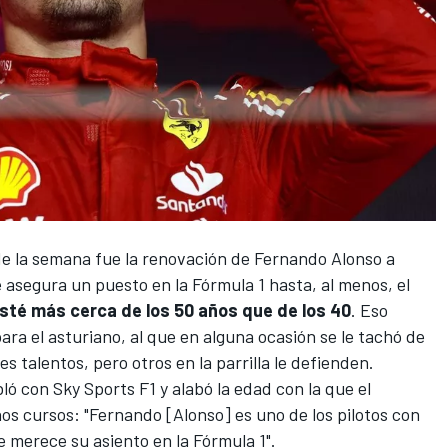
de la semana fue la
renovación de Fernando Alonso a
le asegura un puesto en la Fórmula 1 hasta, al menos, el
sté más cerca de los 50 años que de los 40
. Eso
ara el asturiano, al que en alguna ocasión se le tachó de
s talentos, pero otros en la parrilla le defienden.
bló con
Sky Sports F1
y alabó la edad con la que el
s cursos: "Fernando [Alonso] es uno de los pilotos con
 merece su asiento en la Fórmula 1".