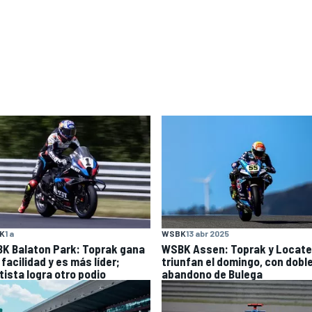
WSBK
13 abr 2025
K
1 a
WSBK Assen: Toprak y Locatel
K Balaton Park: Toprak gana
triunfan el domingo, con dobl
facilidad y es más líder;
abandono de Bulega
tista logra otro podio