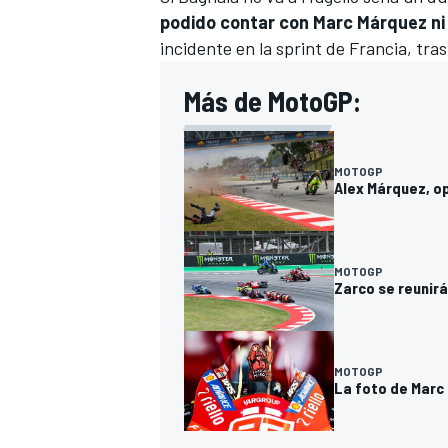
podido contar con
Marc Márquez
ni
incidente en la sprint de Francia, tra
Más de MotoGP:
MOTOGP
Alex Márquez, op
MOTOGP
Zarco se reunirá
MOTOGP
La foto de Marc