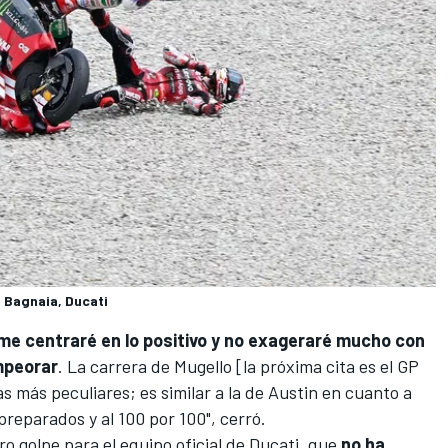
Bagnaia, Ducati
 me centraré en lo positivo y no exageraré mucho con
mpeorar
. La carrera de Mugello [la próxima cita es el GP
as más peculiares; es similar a la de Austin en cuanto a
preparados y al 100 por 100", cerró.
ro golpe para el equipo oficial de Ducati, que
no ha