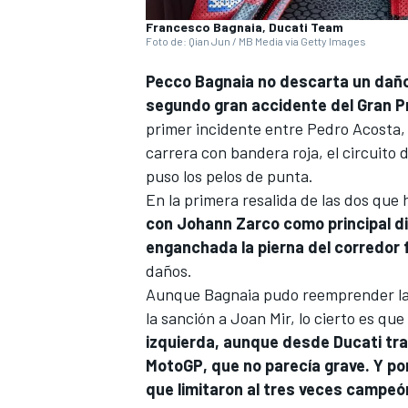
Francesco Bagnaia, Ducati Team
Foto de: Qian Jun / MB Media via Getty Images
Pecco Bagnaia
no descarta un daño 
segundo gran accidente del Gran P
primer incidente entre
Pedro Acosta
carrera con bandera roja, el circuit
puso los pelos de punta.
En la primera resalida de las dos que h
con
Johann Zarco
como principal d
enganchada la pierna del corredor 
daños.
Aunque Bagnaia pudo reemprender la m
la sanción a
Joan Mir
, lo cierto es qu
izquierda, aunque desde Ducati tra
MotoGP, que no parecía grave. Y por
que limitaron al tres veces campe