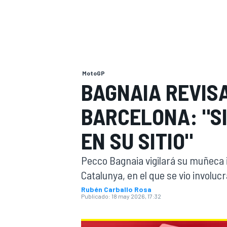
INDYCAR
WRC
MotoGP
BAGNAIA REVIS
BARCELONA: "S
EN SU SITIO"
Pecco Bagnaia vigilará su muñeca iz
Catalunya, en el que se vio involu
WEC
FÓRMULA E
Rubén Carballo Rosa
Publicado:
18 may 2026, 17:32