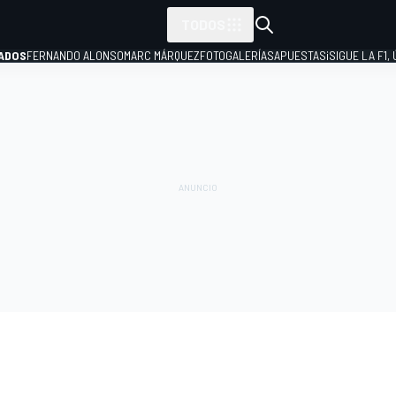
TODOS
ADOS
FERNANDO ALONSO
MARC MÁRQUEZ
FOTOGALERÍAS
APUESTAS
¡SIGUE LA F1,
P