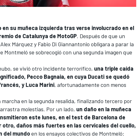
en su muñeca izquierda tras verse involucrado en el
remio de Catalunya de
MotoGP
. Después de que un
,
Alex Márquez
y
Fabio Di Giannantonio
obligara a parar la
o de Montmeló se sobrecogió con una segunda imagen que
ubo, se vivió otro incidente terrorífico,
una triple caída
ignificado, Pecco Bagnaia, en cuya
Ducati
se quedó
francés, y
Luca Marini
, afortunadamente con menos
archa en la segunda resalida, finalizando tercero por
e arrastra molestias. Por un lado,
un daño en la muñeca
nsmitieron este lunes, en el test de Barcelona de
 otro, daños más fuertes en las cervicales del cuello,
ón del mundo
en los ensayos colectivos de Montmeló: