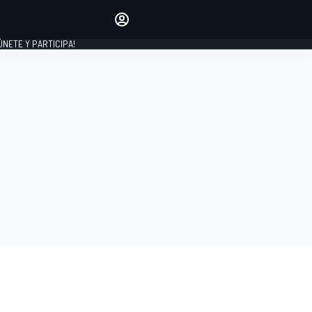
Haz que tu voz se escuche
comentando los artículos
 ÚNETE Y PARTICIPA!
INICIAR SESIÓN
EDICIÓN
ESPAÑA