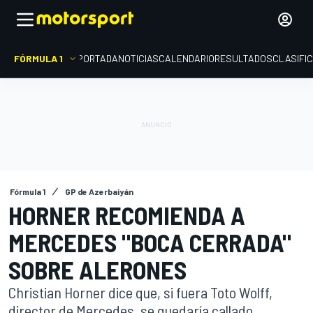
FÓRMULA 1
PORTADA
NOTICIAS
CALENDARIO
RESULTADOS
CLASIFI
Fórmula 1
GP de Azerbaiyán
HORNER RECOMIENDA A
MERCEDES "BOCA CERRADA"
SOBRE ALERONES
Christian Horner dice que, si fuera Toto Wolff,
director de Mercedes, se quedaría callado