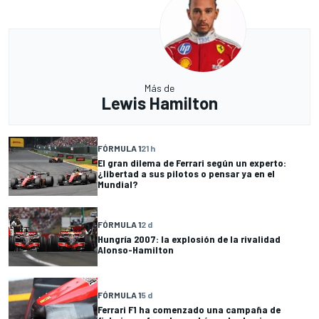
Más de
Lewis Hamilton
FÓRMULA 1
21 h
El gran dilema de Ferrari según un experto:
¿libertad a sus pilotos o pensar ya en el
Mundial?
FÓRMULA 1
2 d
Hungría 2007: la explosión de la rivalidad
Alonso-Hamilton
FÓRMULA 1
5 d
Ferrari F1 ha comenzado una campaña de