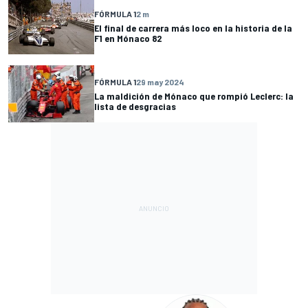
FÓRMULA 1
2 m
El final de carrera más loco en la historia de la
F1 en Mónaco 82
FÓRMULA 1
29 may 2024
La maldición de Mónaco que rompió Leclerc: la
lista de desgracias