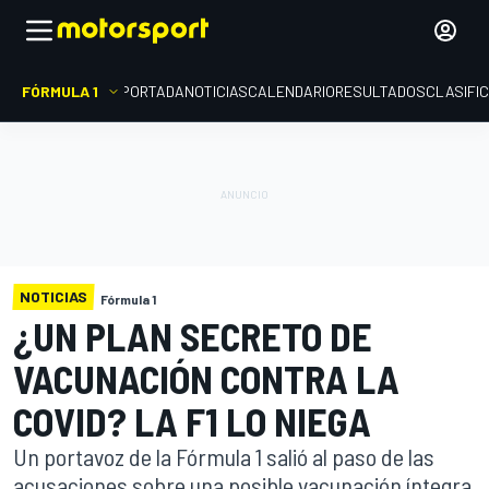
FÓRMULA 1
PORTADA
NOTICIAS
CALENDARIO
RESULTADOS
CLASIFI
NOTICIAS
Fórmula 1
¿UN PLAN SECRETO DE
VACUNACIÓN CONTRA LA
COVID? LA F1 LO NIEGA
Un portavoz de la Fórmula 1 salió al paso de las
acusaciones sobre una posible vacunación íntegra