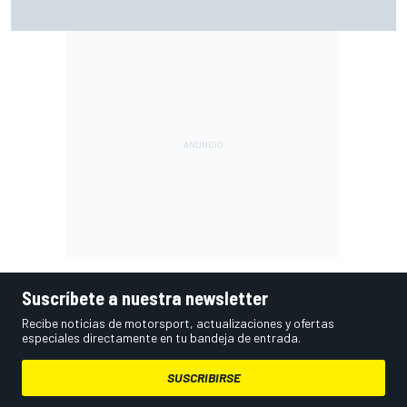
El momento en el que Stroll llegó a dejar de disfrutar de las
carreras
Suscríbete a nuestra newsletter
Recibe noticias de motorsport, actualizaciones y ofertas
especiales directamente en tu bandeja de entrada.
SUSCRIBIRSE