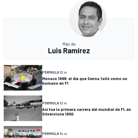
Más de
Luis Ramírez
FÓRMULA 1
2 m
Mónaco 1988: el día que Senna falló como un
humano en F1
FÓRMULA 1
2 m
Así fue la primera carrera del mundial de F1, en
Silverstone 1950
FÓRMULA 1
4 m