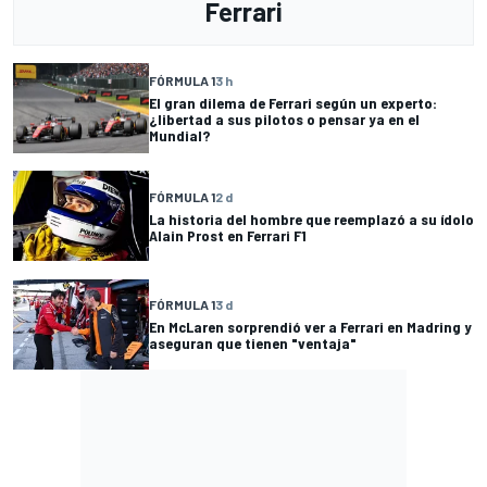
Ferrari
FÓRMULA 1
3 h
El gran dilema de Ferrari según un experto:
¿libertad a sus pilotos o pensar ya en el
Mundial?
FÓRMULA 1
2 d
La historia del hombre que reemplazó a su ídolo
Alain Prost en Ferrari F1
FÓRMULA 1
3 d
En McLaren sorprendió ver a Ferrari en Madring y
aseguran que tienen "ventaja"