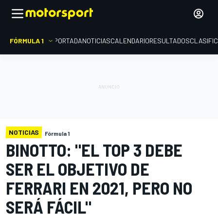
FÓRMULA 1
PORTADA
NOTICIAS
CALENDARIO
RESULTADOS
CLASIFI
NOTICIAS
Fórmula 1
BINOTTO: "EL TOP 3 DEBE
SER EL OBJETIVO DE
FERRARI EN 2021, PERO NO
SERÁ FÁCIL"