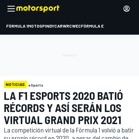
FÓRMULA 1
MOTOGP
INDYCAR
WRC
WEC
FÓRMULA E
NOTICIAS
eSports
LA F1 ESPORTS 2020 BATIÓ
RÉCORDS Y ASÍ SERÁN LOS
VIRTUAL GRAND PRIX 2021
La competición virtual de la Fórmula 1 volvió a batir
su propio récord en 2020, a pesar del cambio de