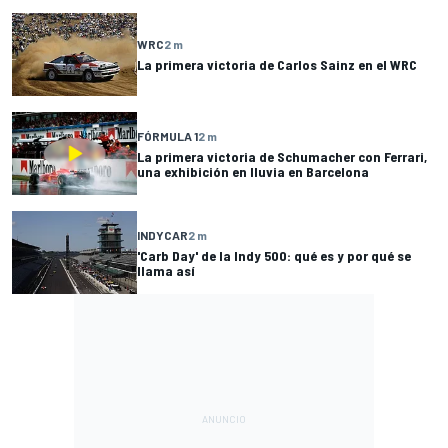
WRC
2 m
La primera victoria de Carlos Sainz en el WRC
FÓRMULA 1
2 m
La primera victoria de Schumacher con Ferrari,
una exhibición en lluvia en Barcelona
INDYCAR
2 m
'Carb Day' de la Indy 500: qué es y por qué se
llama así