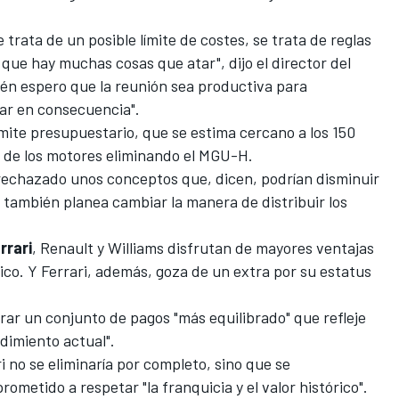
trata de un posible límite de costes, se trata de reglas
í que hay muchas cosas que atar", dijo el director del
ién espero que la reunión sea productiva para
r en consecuencia".
mite presupuestario, que se estima cercano a los 150
n de los
motores eliminando el MGU-H
.
rechazado unos conceptos que, dicen, podrían disminuir
y también planea cambiar la manera de distribuir los
rrari
,
Renault
y
Williams
disfrutan de mayores ventajas
co. Y Ferrari, además, goza de un extra por su estatus
ar un conjunto de pagos "más equilibrado" que refleje
ndimiento actual".
i
no se eliminaría por completo, sino que se
ometido a respetar "la franquicia y el valor histórico".