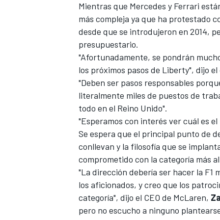
Mientras que Mercedes y Ferrari están
más compleja ya que ha protestado con
desde que se introdujeron en 2014, per
presupuestario.
"Afortunadamente, se pondrán muchos 
los próximos pasos de Liberty", dijo el
"Deben ser pasos responsables porque
literalmente miles de puestos de trab
todo en el Reino Unido".
"Esperamos con interés ver cuál es el
MÁS CATEGORÍAS
Se espera que el principal punto de de
conllevan y la filosofía que se implant
comprometido con la categoría más al
"La dirección debería ser hacer la F
los aficionados, y creo que los patro
categoría", dijo el CEO de
McLaren
,
Z
pero no escucho a ninguno plantearse 