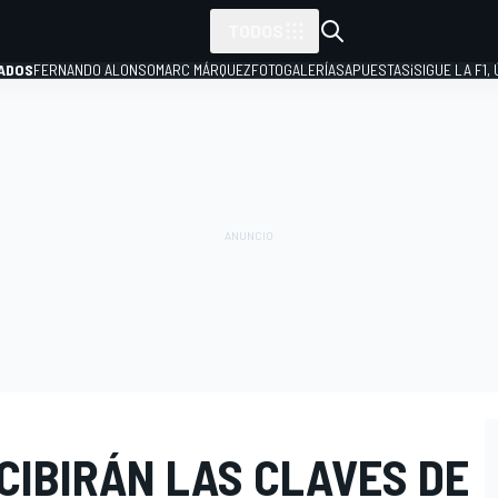
TODOS
ADOS
FERNANDO ALONSO
MARC MÁRQUEZ
FOTOGALERÍAS
APUESTAS
¡SIGUE LA F1,
P
CIBIRÁN LAS CLAVES DE