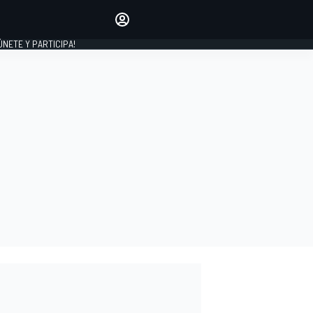
Haz que tu voz se escuche
comentando los artículos
 ÚNETE Y PARTICIPA!
INICIAR SESIÓN
EDICIÓN
ESPAÑA