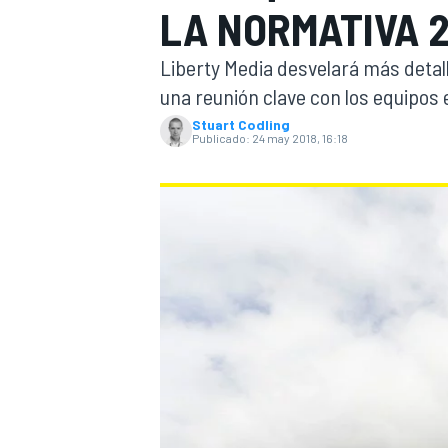
LA NORMATIVA 
INDYCAR
WRC
Liberty Media desvelará más detall
una reunión clave con los equipos 
Stuart Codling
Publicado:
24 may 2018, 16:18
WEC
FÓRMULA E