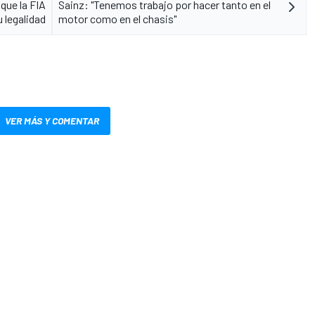
 que la FIA
Sainz: "Tenemos trabajo por hacer tanto en el
u legalidad
motor como en el chasis"
VER MÁS Y COMENTAR