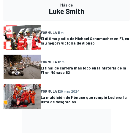
Más de
Luke Smith
FÓRMULA 1
1 m
El último podio de Michael Schumacher en F1, en
la ¿mejor? victoria de Alonso
FÓRMULA 1
2 m
El final de carrera más loco en la historia de la
F1 en Mónaco 82
FÓRMULA 1
29 may 2024
La maldición de Mónaco que rompió Leclerc: la
lista de desgracias