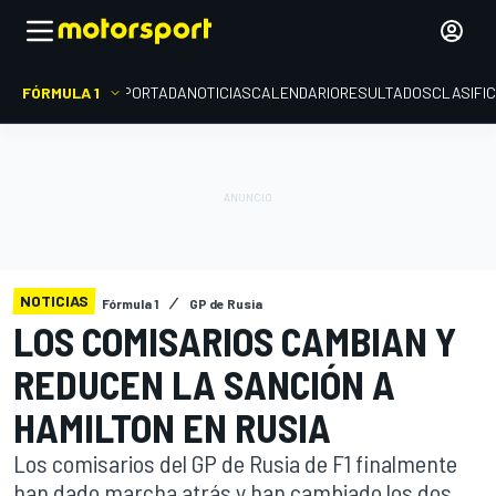
FÓRMULA 1
PORTADA
NOTICIAS
CALENDARIO
RESULTADOS
CLASIFI
NOTICIAS
Fórmula 1
GP de Rusia
LOS COMISARIOS CAMBIAN Y
REDUCEN LA SANCIÓN A
HAMILTON EN RUSIA
Los comisarios del GP de Rusia de F1 finalmente
han dado marcha atrás y han cambiado los dos