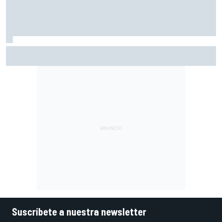
Márquez: "En la tercera vuelta he intentado un arreón y he
visto que ya no tenía neumático"
Suscríbete a nuestra newsletter