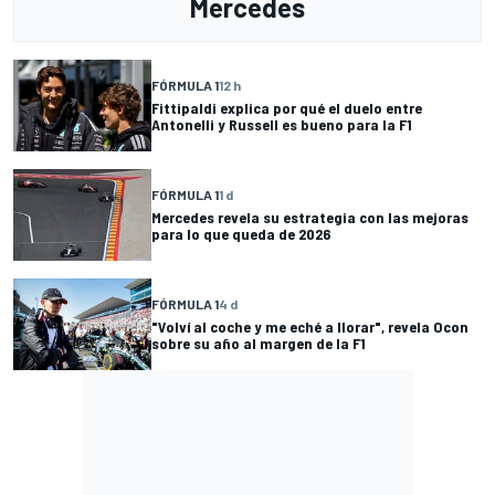
Mercedes
FÓRMULA 1
12 h
Fittipaldi explica por qué el duelo entre
Antonelli y Russell es bueno para la F1
FÓRMULA 1
1 d
Mercedes revela su estrategia con las mejoras
para lo que queda de 2026
FÓRMULA 1
4 d
"Volví al coche y me eché a llorar", revela Ocon
sobre su año al margen de la F1