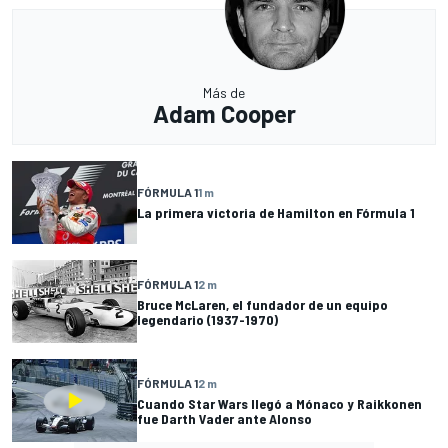
Más de
Adam Cooper
FÓRMULA 1
1 m
La primera victoria de Hamilton en Fórmula 1
FÓRMULA 1
2 m
Bruce McLaren, el fundador de un equipo
legendario (1937-1970)
FÓRMULA 1
2 m
Cuando Star Wars llegó a Mónaco y Raikkonen
fue Darth Vader ante Alonso