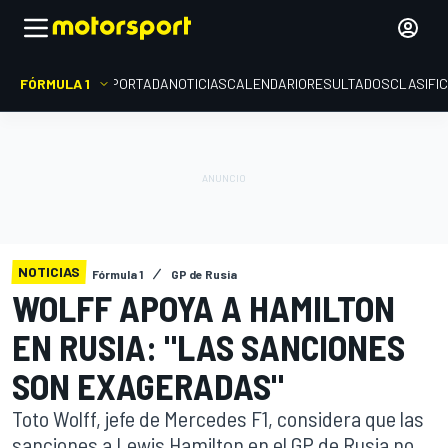
FÓRMULA 1
PORTADA
NOTICIAS
CALENDARIO
RESULTADOS
CLASIFI
NOTICIAS
Fórmula 1
GP de Rusia
WOLFF APOYA A HAMILTON
EN RUSIA: "LAS SANCIONES
SON EXAGERADAS"
Toto Wolff, jefe de Mercedes F1, considera que las
sanciones a Lewis Hamilton en el GP de Rusia no