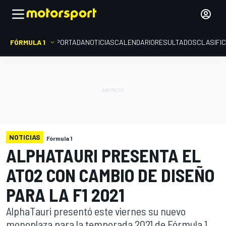
FÓRMULA 1
PORTADA
NOTICIAS
CALENDARIO
RESULTADOS
CLASIFI
NOTICIAS
Fórmula 1
ALPHATAURI PRESENTA EL
AT02 CON CAMBIO DE DISEÑO
PARA LA F1 2021
AlphaTauri presentó este viernes su nuevo
monoplaza para la temporada 2021 de Fórmula 1,