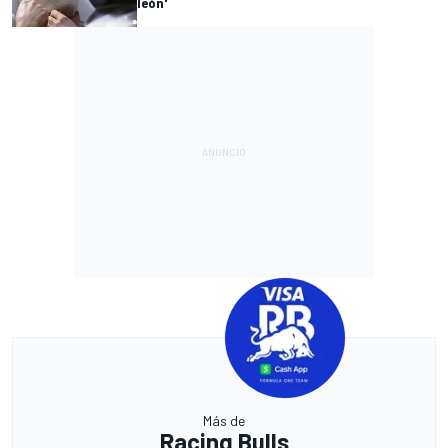
león'
Más de
Racing Bulls