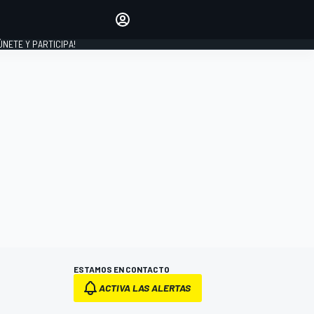
Haz que tu voz se escuche
comentando los artículos
 ÚNETE Y PARTICIPA!
INICIAR SESIÓN
EDICIÓN
ESPAÑA
ESTAMOS EN CONTACTO
ACTIVA LAS ALERTAS