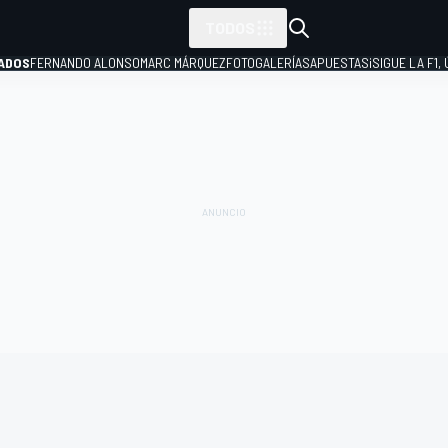
TODOS
ADOS
FERNANDO ALONSO
MARC MÁRQUEZ
FOTOGALERÍAS
APUESTAS
¡SIGUE LA F1,
P