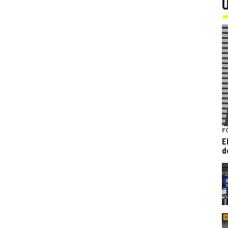
Ú
F
E
d