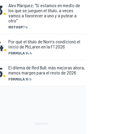
3
.
Alex Márquez: "Si estamos en medio de
los que se jueguen el título, a veces
vamos a favorecer a uno y a putear a
otro"
MOTOGP
7 h
4
.
Por qué el título de Norris condicionó el
inicio de McLaren en la F1 2026
FÓRMULA 1
4 h
5
.
El dilema de Red Bull: más mejoras ahora,
menos margen para el resto de 2026
FÓRMULA 1
5 h