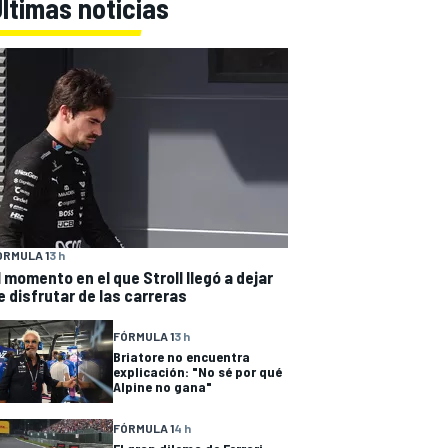
ltimas noticias
ÓRMULA 1
3 h
l momento en el que Stroll llegó a dejar
e disfrutar de las carreras
FÓRMULA 1
3 h
Briatore no encuentra
explicación: "No sé por qué
Alpine no gana"
FÓRMULA 1
4 h