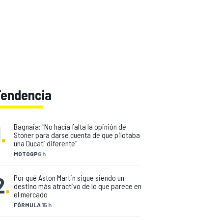
Tendencia
1
.
Bagnaia: "No hacía falta la opinión de
Stoner para darse cuenta de que pilotaba
una Ducati diferente"
MOTOGP
6 h
2
.
Por qué Aston Martin sigue siendo un
destino más atractivo de lo que parece en
el mercado
FÓRMULA 1
5 h