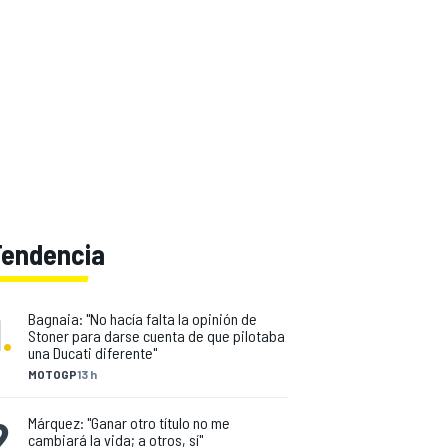
Tendencia
1
.
Bagnaia: "No hacía falta la opinión de
Stoner para darse cuenta de que pilotaba
una Ducati diferente"
MOTOGP
13 h
2
.
Márquez: "Ganar otro título no me
cambiará la vida; a otros, sí"