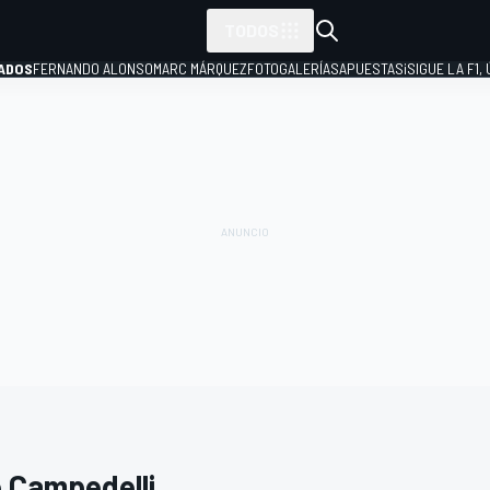
TODOS
ADOS
FERNANDO ALONSO
MARC MÁRQUEZ
FOTOGALERÍAS
APUESTAS
¡SIGUE LA F1,
P
 Campedelli