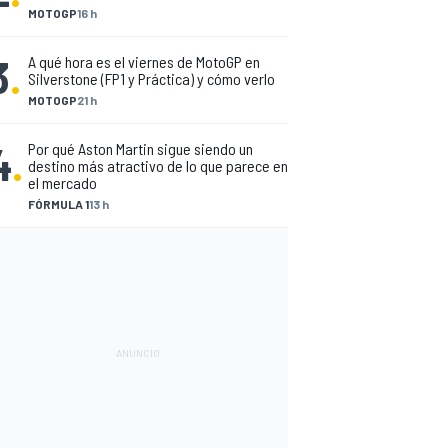
MOTOGP
16 h
3
.
A qué hora es el viernes de MotoGP en
Silverstone (FP1 y Práctica) y cómo verlo
MOTOGP
21 h
4
.
Por qué Aston Martin sigue siendo un
destino más atractivo de lo que parece en
el mercado
FÓRMULA 1
13 h