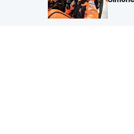
INDYCAR
WRC
WEC
FÓRMULA E