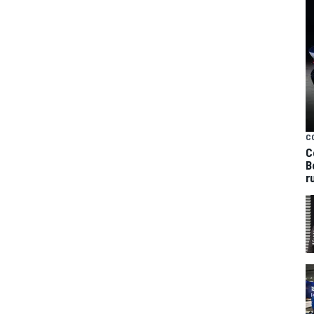
C
C
B
r