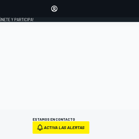
Haz que tu voz se escuche
comentando los artículos
 ÚNETE Y PARTICIPA!
INICIAR SESIÓN
EDICIÓN
ESPAÑA
ESTAMOS EN CONTACTO
ACTIVA LAS ALERTAS