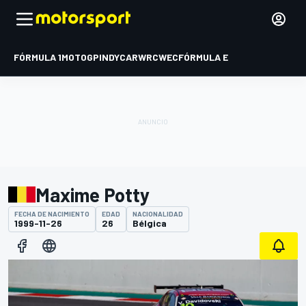
FÓRMULA 1
MOTOGP
INDYCAR
WRC
WEC
FÓRMULA E
Maxime Potty
FECHA DE NACIMIENTO
EDAD
NACIONALIDAD
1999-11-26
26
Bélgica