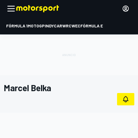
FÓRMULA 1
MOTOGP
INDYCAR
WRC
WEC
FÓRMULA E
Marcel Belka