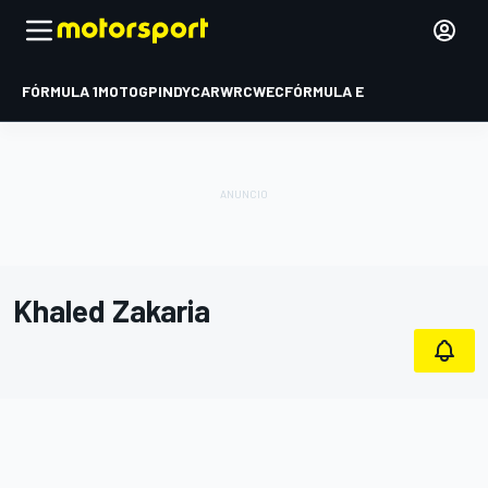
FÓRMULA 1
MOTOGP
INDYCAR
WRC
WEC
FÓRMULA E
Khaled Zakaria