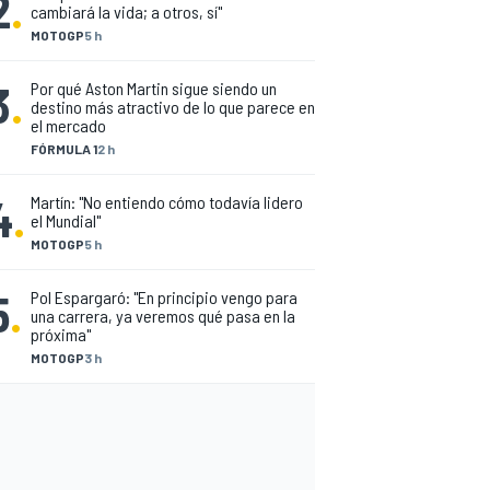
2
.
cambiará la vida; a otros, sí"
MOTOGP
5 h
3
.
Por qué Aston Martin sigue siendo un
destino más atractivo de lo que parece en
el mercado
FÓRMULA 1
2 h
4
.
Martín: "No entiendo cómo todavía lidero
el Mundial"
MOTOGP
5 h
5
.
Pol Espargaró: "En principio vengo para
una carrera, ya veremos qué pasa en la
próxima"
MOTOGP
3 h