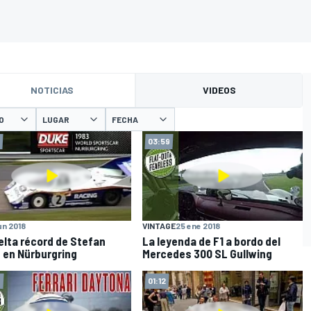
NOTICIAS
VIDEOS
O
LUGAR
FECHA
03:59
jun 2018
VINTAGE
25 ene 2018
elta récord de Stefan
La leyenda de F1 a bordo del
f en Nürburgring
Mercedes 300 SL Gullwing
4
01:12