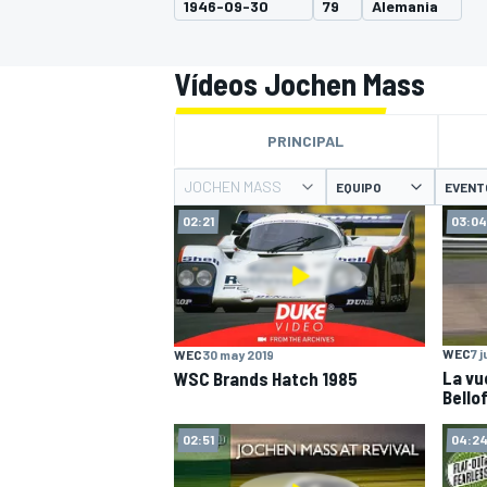
1946-09-30
79
Alemania
INDYCAR
WRC
Vídeos Jochen Mass
PRINCIPAL
JOCHEN MASS
EQUIPO
EVENT
02:21
03:04
WEC
7 
WEC
30 may 2019
La vu
WSC Brands Hatch 1985
WEC
FÓRMULA E
Bello
02:51
04:2