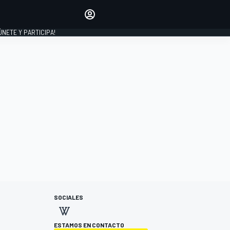
Haz que tu voz se escuche
comentando los artículos
 ÚNETE Y PARTICIPA!
INICIAR SESIÓN
EDICIÓN
ESPAÑA
SOCIALES
ESTAMOS EN CONTACTO