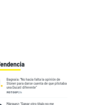
Tendencia
1
.
Bagnaia: "No hacía falta la opinión de
Stoner para darse cuenta de que pilotaba
una Ducati diferente"
MOTOGP
2 h
Márquez: "Ganar otro título no me