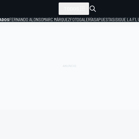
TODOS
ADOS
FERNANDO ALONSO
MARC MÁRQUEZ
FOTOGALERÍAS
APUESTAS
¡SIGUE LA F1,
P