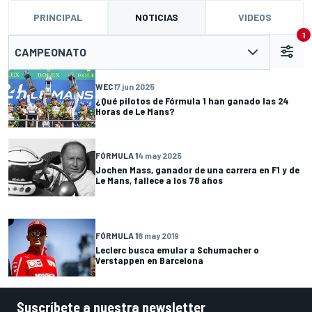
PRINCIPAL
NOTICIAS
VIDEOS
1
CAMPEONATO
WEC
17 jun 2025
¿Qué pilotos de Fórmula 1 han ganado las 24
Horas de Le Mans?
FÓRMULA 1
4 may 2025
Jochen Mass, ganador de una carrera en F1 y de
Le Mans, fallece a los 78 años
FÓRMULA 1
8 may 2019
Leclerc busca emular a Schumacher o
Verstappen en Barcelona
Suscríbete a nuestra newsletter