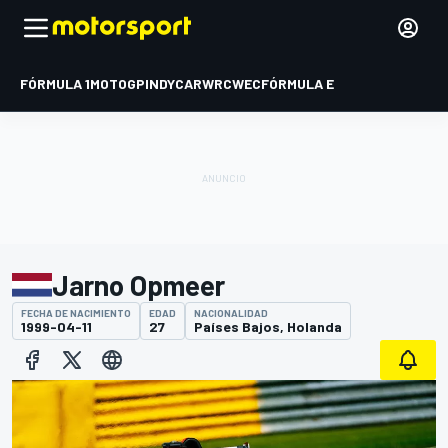
FÓRMULA 1
MOTOGP
INDYCAR
WRC
WEC
FÓRMULA E
Jarno Opmeer
FECHA DE NACIMIENTO
EDAD
NACIONALIDAD
1999-04-11
27
Países Bajos, Holanda