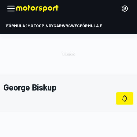
FÓRMULA 1
MOTOGP
INDYCAR
WRC
WEC
FÓRMULA E
George Biskup