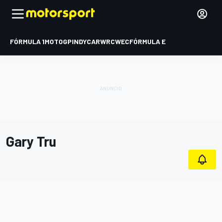
FÓRMULA 1
MOTOGP
INDYCAR
WRC
WEC
FÓRMULA E
Gary Tru