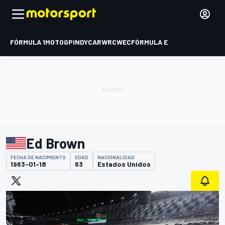
FÓRMULA 1
MOTOGP
INDYCAR
WRC
WEC
FÓRMULA E
Ed Brown
FECHA DE NACIMIENTO
EDAD
NACIONALIDAD
1963-01-18
63
Estados Unidos