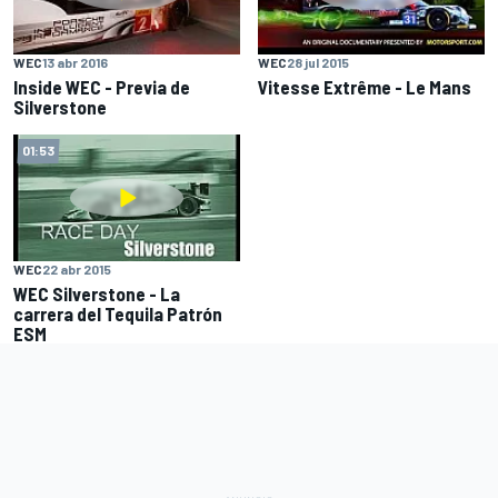
WEC
13 abr 2016
WEC
28 jul 2015
Inside WEC - Previa de
Vitesse Extrême - Le Mans
Silverstone
01:53
WEC
22 abr 2015
WEC Silverstone - La
carrera del Tequila Patrón
ESM