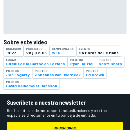
Sobre este vídeo
DURACIÓN
PUBLICADO
CAMPEONATOS
EVENTO
18:27
28 jul 2015
WEC
24 Horas de Le Mans
LUGAR
PILOTOS
PILOTOS
Circuit de la Sarthe en Le Mans
Ryan Dalziel
Scott Sharp
PILOTOS
PILOTOS
PILOTOS
Jon Fogarty
Johannes van Overbeek
Ed Brown
PILOTOS
David Heinemeier Hansson
Suscríbete a nuestra newsletter
Recibe noticias de motorsport, actualizaciones y ofertas
especiales directamente en tu bandeja de entrada.
SUSCRIBIRSE