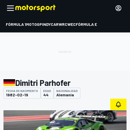
FÓRMULA 1
MOTOGP
INDYCAR
WRC
WEC
FÓRMULA E
Dimitri Parhofer
FECHA DE NACIMIENTO
EDAD
NACIONALIDAD
1982-02-19
44
Alemania