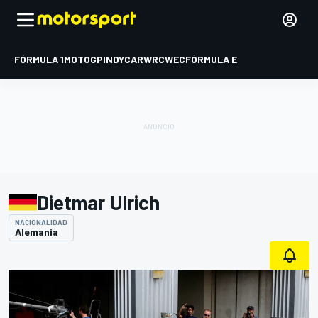
FÓRMULA 1
MOTOGP
INDYCAR
WRC
WEC
FÓRMULA E
Dietmar Ulrich
NACIONALIDAD
Alemania