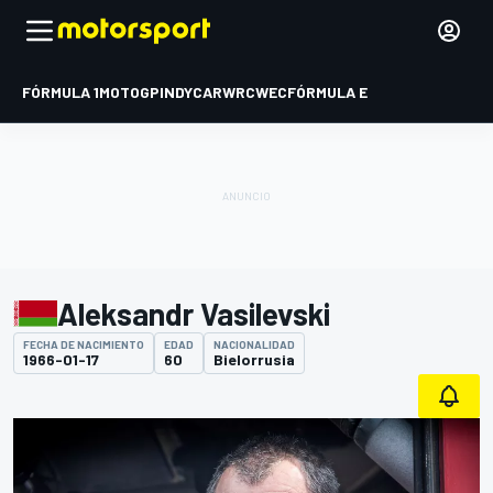
FÓRMULA 1
MOTOGP
INDYCAR
WRC
WEC
FÓRMULA E
Aleksandr Vasilevski
FECHA DE NACIMIENTO
EDAD
NACIONALIDAD
1966-01-17
60
Bielorrusia