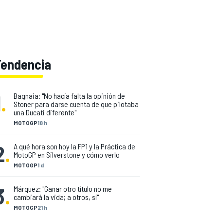
Tendencia
1
.
Bagnaia: "No hacía falta la opinión de
Stoner para darse cuenta de que pilotaba
una Ducati diferente"
MOTOGP
18 h
2
.
A qué hora son hoy la FP1 y la Práctica de
MotoGP en Silverstone y cómo verlo
MOTOGP
1 d
3
.
Márquez: "Ganar otro título no me
cambiará la vida; a otros, sí"
MOTOGP
21 h