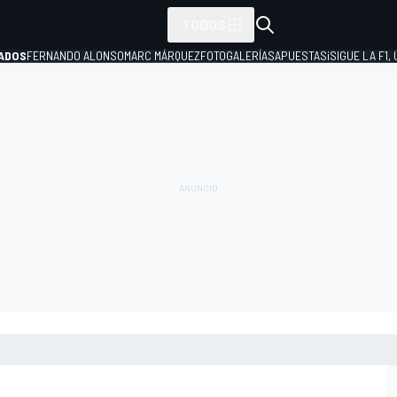
TODOS
ADOS
FERNANDO ALONSO
MARC MÁRQUEZ
FOTOGALERÍAS
APUESTAS
¡SIGUE LA F1,
P