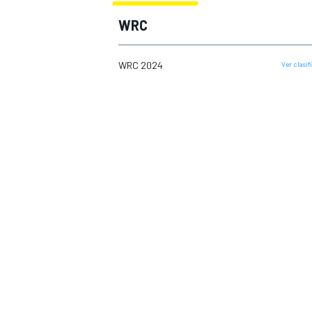
2016
WRC
2017
INDYCAR
WRC
2018
WRC 2024
Ver clasi
2019
2020
2021
2022
2023
2024
2025
WEC
FÓRMULA E