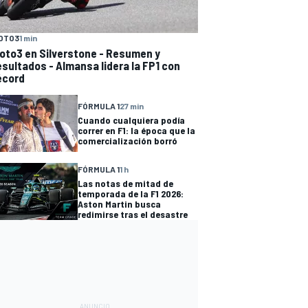
OTO3
1 min
oto3 en Silverstone - Resumen y
esultados - Almansa lidera la FP1 con
écord
FÓRMULA 1
27 min
Cuando cualquiera podía
correr en F1: la época que la
comercialización borró
FÓRMULA 1
1 h
Las notas de mitad de
temporada de la F1 2026:
Aston Martin busca
redimirse tras el desastre