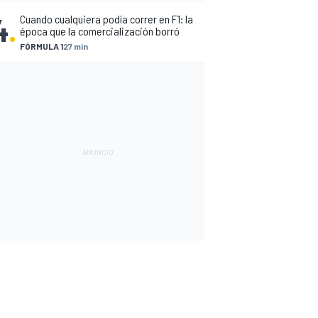
4
.
Cuando cualquiera podía correr en F1: la
época que la comercialización borró
FÓRMULA 1
27 min