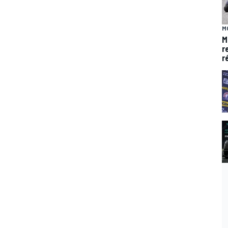
M
M
r
r