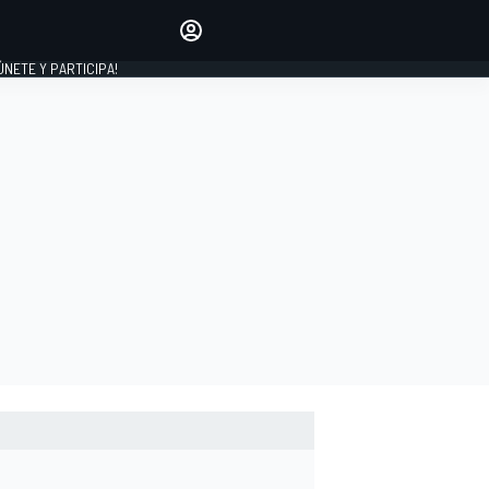
Haz que tu voz se escuche
comentando los artículos
 ÚNETE Y PARTICIPA!
INICIAR SESIÓN
EDICIÓN
ESPAÑA