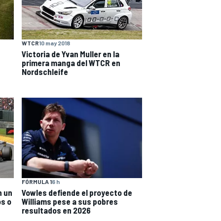
WTCR
10 may 2018
Victoria de Yvan Muller en la
primera manga del WTCR en
Nordschleife
FÓRMULA 1
6 h
n un
Vowles defiende el proyecto de
os o
Williams pese a sus pobres
resultados en 2026