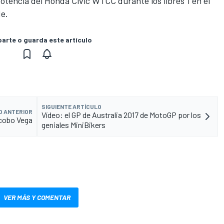
potencia del Honda Civic WTCC durante los libres 1 en el
de.
rte o guarda este artículo
SIGUIENTE ARTÍCULO
O ANTERIOR
Vídeo: el GP de Australia 2017 de MotoGP por los
acobo Vega
geniales MiniBikers
VER MÁS Y COMENTAR