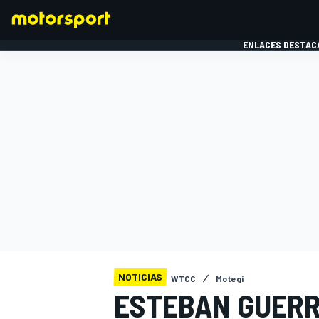
ENLACES DESTAC
FÓRMULA 1
MOTOG
NOTICIAS
WTCC
Motegi
ESTEBAN GUERRI