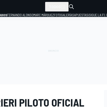
TODOS
ADOS
FERNANDO ALONSO
MARC MÁRQUEZ
FOTOGALERÍAS
APUESTAS
¡SIGUE LA F1,
P
ERI PILOTO OFICIAL