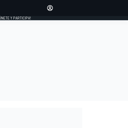
Haz que tu voz se escuche
comentando los artículos
 ÚNETE Y PARTICIPA!
INICIAR SESIÓN
EDICIÓN
ESPAÑA