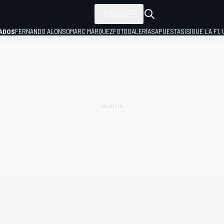
TODOS
ADOS
FERNANDO ALONSO
MARC MÁRQUEZ
FOTOGALERÍAS
APUESTAS
¡SIGUE LA F1,
P