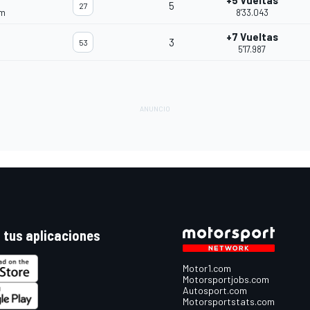
+5 Vueltas
5
27
am
8'33.043
+7 Vueltas
3
53
5'17.987
 tus aplicaciones
Motor1.com
Motorsportjobs.com
Autosport.com
Motorsportstats.com