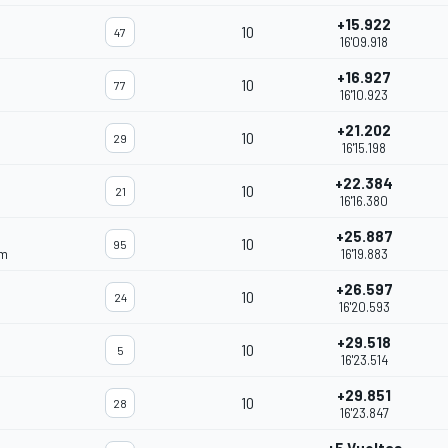
+15.922
10
47
16'09.918
+16.927
10
77
16'10.923
+21.202
10
29
16'15.198
+22.384
10
21
16'16.380
+25.887
10
95
am
16'19.883
+26.597
10
24
16'20.593
+29.518
10
5
16'23.514
+29.851
10
28
16'23.847