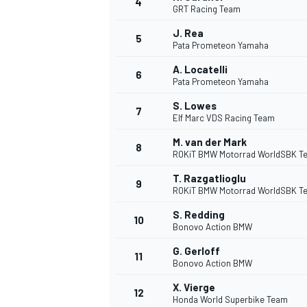
4
GRT Racing Team
J. Rea
5
Pata Prometeon Yamaha
A. Locatelli
6
Pata Prometeon Yamaha
S. Lowes
7
Elf Marc VDS Racing Team
M. van der Mark
8
ROKiT BMW Motorrad WorldSBK T
T. Razgatlioglu
9
ROKiT BMW Motorrad WorldSBK T
S. Redding
10
Bonovo Action BMW
G. Gerloff
11
Bonovo Action BMW
X. Vierge
12
Honda World Superbike Team