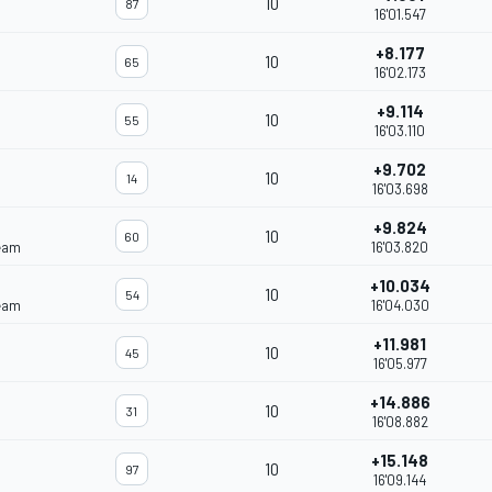
10
87
16'01.547
+8.177
10
65
16'02.173
+9.114
10
55
16'03.110
+9.702
10
14
16'03.698
+9.824
10
60
eam
16'03.820
+10.034
10
54
eam
16'04.030
+11.981
10
45
16'05.977
+14.886
10
31
16'08.882
+15.148
10
97
16'09.144