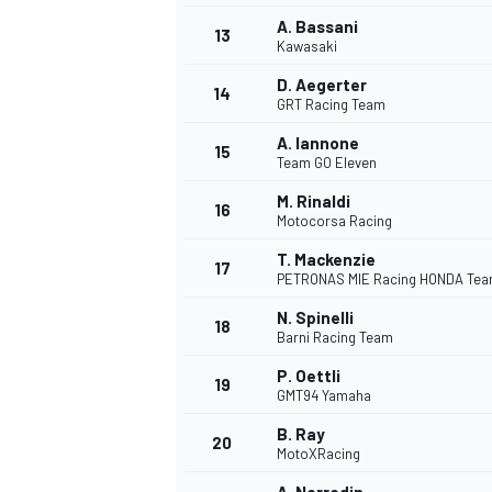
A. Bassani
13
Kawasaki
D. Aegerter
14
GRT Racing Team
A. Iannone
15
Team GO Eleven
M. Rinaldi
16
Motocorsa Racing
T. Mackenzie
17
PETRONAS MIE Racing HONDA Te
N. Spinelli
18
Barni Racing Team
P. Oettli
19
GMT94 Yamaha
B. Ray
20
MotoXRacing