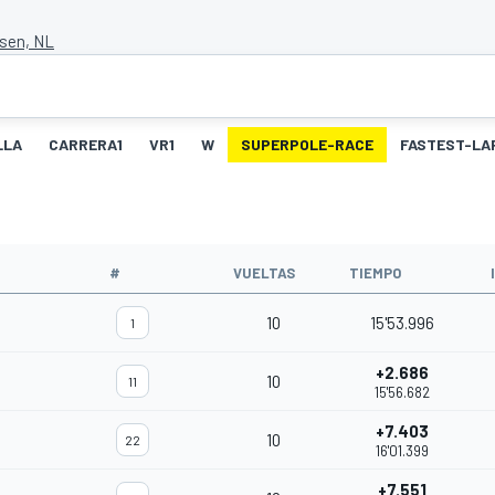
ssen, NL
LLA
CARRERA1
VR1
W
SUPERPOLE-RACE
FASTEST-LA
#
VUELTAS
TIEMPO
10
15'53.996
1
+2.686
10
11
15'56.682
+7.403
10
22
16'01.399
+7.551