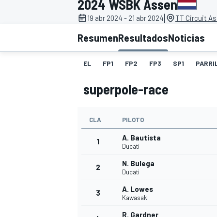
2024 WSBK Assen
|
19 abr 2024 - 21 abr 2024
TT Circuit A
INDYCAR
WRC
Resumen
Resultados
Noticias
EL
FP1
FP2
FP3
SP1
PARRI
superpole-race
CLA
PILOTO
A. Bautista
1
Ducati
N. Bulega
2
WEC
FÓRMULA E
Ducati
A. Lowes
3
Kawasaki
R. Gardner