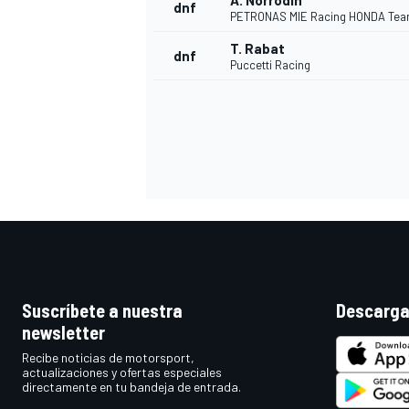
A. Norrodin
dnf
PETRONAS MIE Racing HONDA Te
T. Rabat
dnf
Puccetti Racing
MÁS CATEGORÍAS
Suscríbete a nuestra
Descarga
newsletter
Recibe noticias de motorsport,
actualizaciones y ofertas especiales
directamente en tu bandeja de entrada.