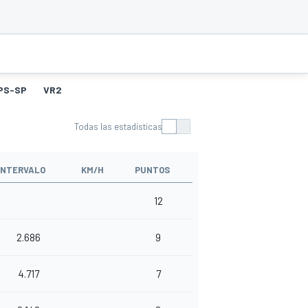
PS-SP
VR2
Todas las estadísticas
INTERVALO
KM/H
PUNTOS
12
2.686
9
4.717
7