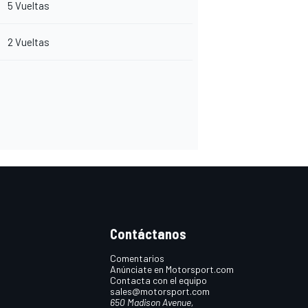
5 Vueltas
2 Vueltas
Contáctanos
Comentarios
Anúnciate en Motorsport.com
Contacta con el equipo
sales@motorsport.com
650 Madison Avenue,