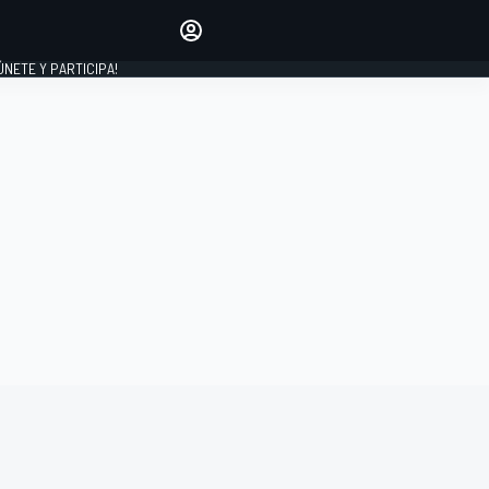
Haz que tu voz se escuche
comentando los artículos
 ÚNETE Y PARTICIPA!
INICIAR SESIÓN
EDICIÓN
ESPAÑA