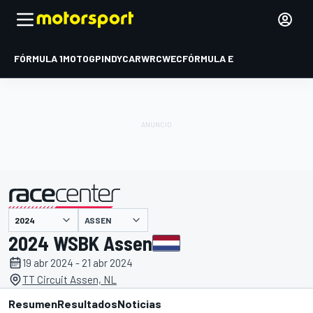
FÓRMULA 1
MOTOGP
INDYCAR
WRC
WEC
FÓRMULA E
ASSEN
presentado por
2024 WSBK Assen
19 abr 2024 - 21 abr 2024
TT Circuit Assen, NL
Resumen
Resultados
Noticias