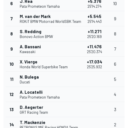
J. Rea
+5.376
6
10
Pata Prometeon Yamaha
25'14.274
M. van der Mark
+5.545
7
9
ROKiT BMW Motorrad WorldSBK Team
25'14.443
S. Redding
+11.271
8
8
Bonovo Action BMW
25'20.169
A. Bassani
+11.476
9
7
Kawasaki
25'20.374
X. Vierge
+17.034
10
6
Honda World Superbike Team
25'25.932
N. Bulega
11
5
Ducati
A. Locatelli
12
4
Pata Prometeon Yamaha
D. Aegerter
13
3
GRT Racing Team
T. Mackenzie
14
2
PETRONAS MIE Racing HONDA Team