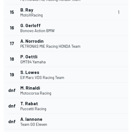
B. Ray
15
1
MotoXRacing
G. Gerloff
16
Bonovo Action BMW
A. Norrodin
17
PETRONAS MIE Racing HONDA Team
P. Oettli
18
GMT94 Yamaha
S. Lowes
19
Elf Marc VDS Racing Team
M. Rinaldi
dnf
Motocorsa Racing
T. Rabat
dnf
Puccetti Racing
A. Iannone
dnf
Team GO Eleven