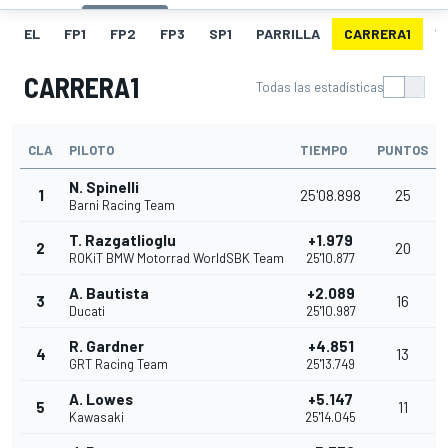
EL
FP1
FP2
FP3
SP1
PARRILLA
CARRERA1
V
CARRERA1
Todas las estadísticas
CLA
PILOTO
TIEMPO
PUNTOS
N. Spinelli
1
25'08.898
25
Barni Racing Team
T. Razgatlioglu
+1.979
2
20
ROKiT BMW Motorrad WorldSBK Team
25'10.877
A. Bautista
+2.089
3
16
Ducati
25'10.987
R. Gardner
+4.851
4
13
GRT Racing Team
25'13.749
A. Lowes
+5.147
5
11
Kawasaki
25'14.045