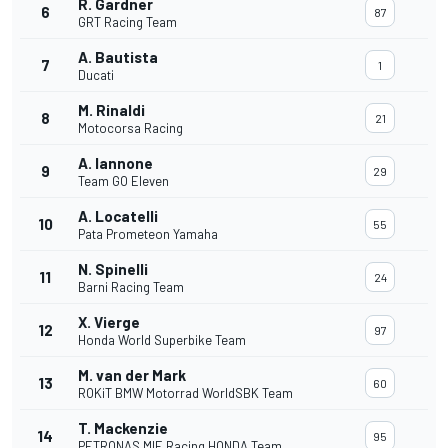
R. Gardner
6
87
GRT Racing Team
A. Bautista
7
1
Ducati
M. Rinaldi
8
21
Motocorsa Racing
A. Iannone
9
29
Team GO Eleven
A. Locatelli
10
55
Pata Prometeon Yamaha
N. Spinelli
11
24
Barni Racing Team
X. Vierge
12
97
Honda World Superbike Team
M. van der Mark
13
60
ROKiT BMW Motorrad WorldSBK Team
T. Mackenzie
14
95
PETRONAS MIE Racing HONDA Team