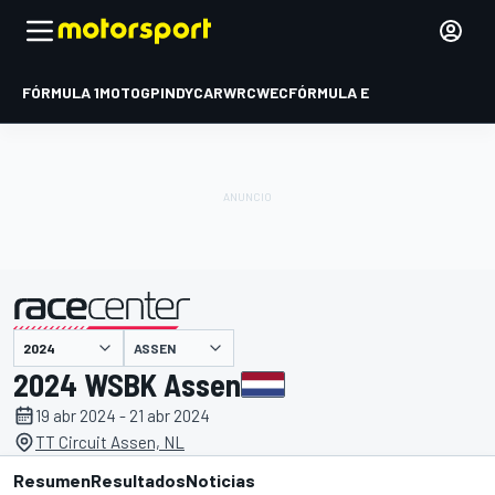
FÓRMULA 1
MOTOGP
INDYCAR
WRC
WEC
FÓRMULA E
ASSEN
presentado por
2024 WSBK Assen
19 abr 2024 - 21 abr 2024
TT Circuit Assen, NL
Resumen
Resultados
Noticias