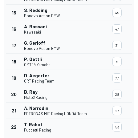
S. Redding
15
45
Bonovo Action BMW
A. Bassani
16
47
Kawasaki
G. Gerloff
17
31
Bonovo Action BMW
P. Oettli
18
5
GMT94 Yamaha
D. Aegerter
19
77
GRT Racing Team
B. Ray
20
28
MotoXRacing
A. Norrodin
21
27
PETRONAS MIE Racing HONDA Team
T. Rabat
22
53
Puccetti Racing