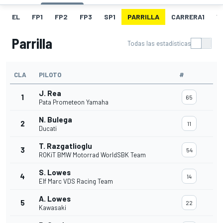
EL
FP1
FP2
FP3
SP1
PARRILLA
CARRERA1
V
Parrilla
Todas las estadísticas
CLA
PILOTO
#
J. Rea
1
65
Pata Prometeon Yamaha
N. Bulega
2
11
Ducati
T. Razgatlioglu
3
54
ROKiT BMW Motorrad WorldSBK Team
S. Lowes
4
14
Elf Marc VDS Racing Team
A. Lowes
5
22
Kawasaki