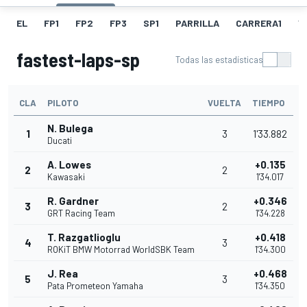
EL
FP1
FP2
FP3
SP1
PARRILLA
CARRERA1
V
fastest-laps-sp
Todas las estadísticas
CLA
PILOTO
VUELTA
TIEMPO
N. Bulega
1
3
1'33.882
Ducati
A. Lowes
+0.135
2
2
Kawasaki
1'34.017
R. Gardner
+0.346
3
2
GRT Racing Team
1'34.228
T. Razgatlioglu
+0.418
4
3
ROKiT BMW Motorrad WorldSBK Team
1'34.300
J. Rea
+0.468
5
3
Pata Prometeon Yamaha
1'34.350