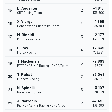
D. Aegerter
+1.618
15
2
GRT Racing Team
1'35.500
X. Vierge
+1.898
16
4
Honda World Superbike Team
1'35.780
M. Rinaldi
+2.177
17
3
Motocorsa Racing
1'36.059
B. Ray
+2.639
18
4
MotoXRacing
1'36.521
T. Mackenzie
+2.899
19
3
PETRONAS MIE Racing HONDA Team
1'36.781
T. Rabat
+3.045
20
2
Puccetti Racing
1'36.927
N. Spinelli
+3.107
21
5
Barni Racing Team
1'36.989
A. Norrodin
+4.498
22
2
PETRONAS MIE Racing HONDA Team
1'38.380