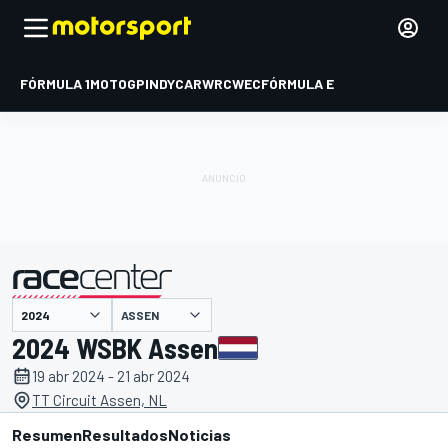
FÓRMULA 1
MOTOGP
INDYCAR
WRC
WEC
FÓRMULA E
ASSEN
presentado por
2024 WSBK Assen
19 abr 2024 - 21 abr 2024
TT Circuit Assen, NL
Resumen
Resultados
Noticias