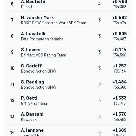
A. Bautista
+0.486
6
4
Ducati
1'34.368
M. van der Mark
+0.592
7
3
ROKiT BMW Motorrad WorldSBK Team
1'34.474
A. Locatelli
+0.605
8
3
Pata Prometeon Yamaha
1'34.487
S. Lowes
+0.714
9
3
Elf Marc VDS Racing Team
1'34.596
G. Gerloff
+1.252
10
3
Bonovo Action BMW
1'35.134
S. Redding
+1.484
11
2
Bonovo Action BMW
1'35.366
P. Oettli
+1.533
12
3
GMT94 Yamaha
1'35.415
A. Bassani
+1.570
13
3
Kawasaki
1'35.452
A. Iannone
+1.609
14
3
Team GO Eleven
1'35.491