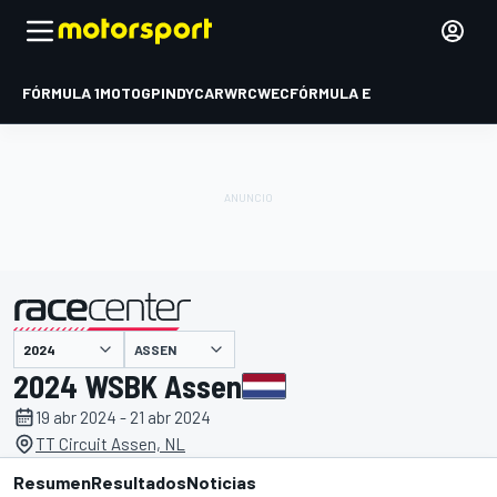
FÓRMULA 1
MOTOGP
INDYCAR
WRC
WEC
FÓRMULA E
ASSEN
presentado por
2024 WSBK Assen
19 abr 2024 - 21 abr 2024
TT Circuit Assen, NL
Resumen
Resultados
Noticias