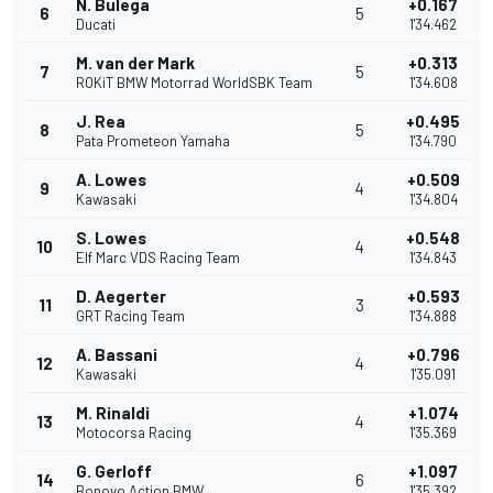
N. Bulega
+0.167
6
5
Ducati
1'34.462
M. van der Mark
+0.313
7
5
ROKiT BMW Motorrad WorldSBK Team
1'34.608
J. Rea
+0.495
8
5
Pata Prometeon Yamaha
1'34.790
A. Lowes
+0.509
9
4
Kawasaki
1'34.804
S. Lowes
+0.548
10
4
Elf Marc VDS Racing Team
1'34.843
D. Aegerter
+0.593
11
3
GRT Racing Team
1'34.888
A. Bassani
+0.796
12
4
Kawasaki
1'35.091
M. Rinaldi
+1.074
13
4
Motocorsa Racing
1'35.369
G. Gerloff
+1.097
14
6
Bonovo Action BMW
1'35.392