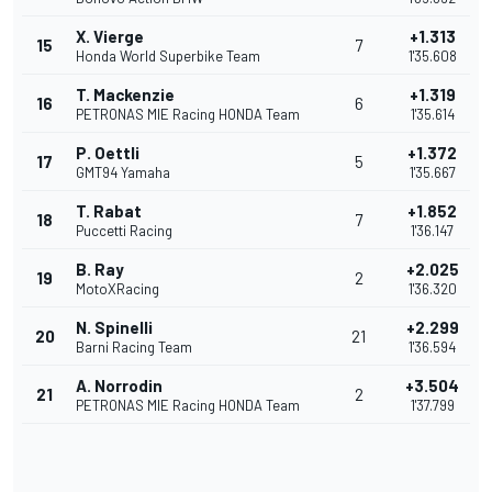
X. Vierge
+1.313
15
7
Honda World Superbike Team
1'35.608
T. Mackenzie
+1.319
16
6
PETRONAS MIE Racing HONDA Team
1'35.614
P. Oettli
+1.372
17
5
GMT94 Yamaha
1'35.667
T. Rabat
+1.852
18
7
Puccetti Racing
1'36.147
B. Ray
+2.025
19
2
MotoXRacing
1'36.320
N. Spinelli
+2.299
20
21
Barni Racing Team
1'36.594
A. Norrodin
+3.504
21
2
PETRONAS MIE Racing HONDA Team
1'37.799