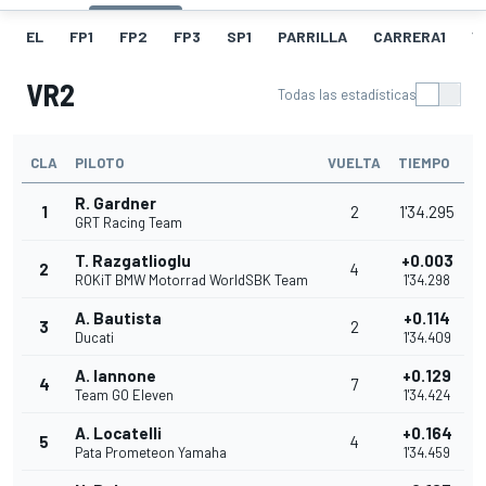
EL
FP1
FP2
FP3
SP1
PARRILLA
CARRERA1
V
VR2
Todas las estadísticas
CLA
PILOTO
VUELTA
TIEMPO
R. Gardner
1
2
1'34.295
GRT Racing Team
T. Razgatlioglu
+0.003
2
4
ROKiT BMW Motorrad WorldSBK Team
1'34.298
A. Bautista
+0.114
3
2
Ducati
1'34.409
A. Iannone
+0.129
4
7
Team GO Eleven
1'34.424
A. Locatelli
+0.164
5
4
Pata Prometeon Yamaha
1'34.459